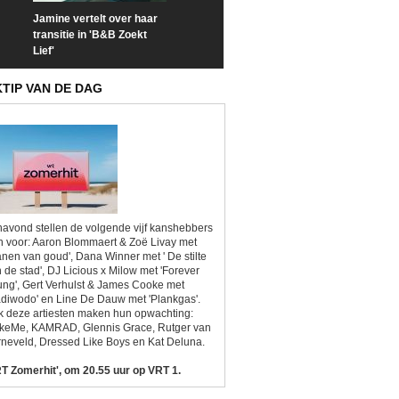
Jamine vertelt over haar
Prime Video deelt officiële
Check nu de offi
transitie in 'B&B Zoekt
trailer van 'L*VE KLEINE'
trailer van 'The
Lief'
Sunrise'
KTIP VAN DE DAG
avond stellen de volgende vijf kanshebbers
h voor: Aaron Blommaert & Zoë Livay met
anen van goud', Dana Winner met ' De stilte
 de stad', DJ Licious x Milow met 'Forever
ng', Gert Verhulst & James Cooke met
diwodo' en Line De Dauw met 'Plankgas'.
 deze artiesten maken hun opwachting:
ikeMe, KAMRAD, Glennis Grace, Rutger van
neveld, Dressed Like Boys en Kat Deluna.
T Zomerhit', om 20.55 uur op VRT 1.