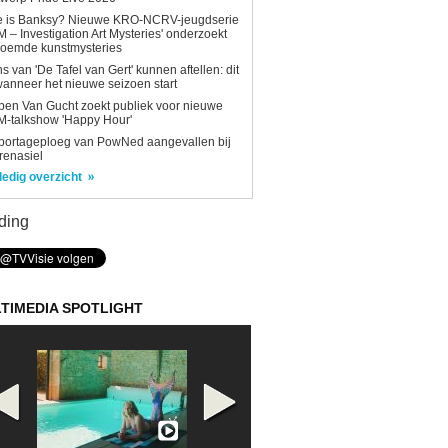
e is Banksy? Nieuwe KRO-NCRV-jeugdserie
AM – Investigation Art Mysteries' onderzoekt
roemde kunstmysteries
s van 'De Tafel van Gert' kunnen aftellen: dit
wanneer het nieuwe seizoen start
en Van Gucht zoekt publiek voor nieuwe
-talkshow 'Happy Hour'
portageploeg van PowNed aangevallen bij
renasiel
ledig overzicht
ding
TIMEDIA SPOTLIGHT