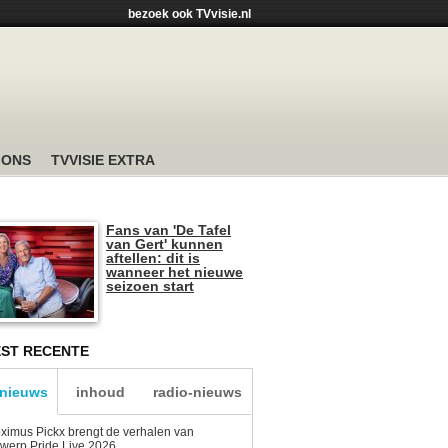
bezoek ook TVvisie.nl
 ONS
TVVISIE EXTRA
Fans van 'De Tafel
van Gert' kunnen
aftellen: dit is
wanneer het nieuwe
seizoen start
ST RECENTE
-nieuws
inhoud
radio-nieuws
ximus Pickx brengt de verhalen van
werp Pride Live 2026