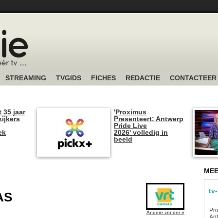
STREAMING
TVGIDS
FICHES
REDACTIE
CONTACTEER
t 35 jaar
'Proximus
kijkers
Presenteert: Antwerp
Pride Live
ek
2026' volledig in
beeld
MEE
tv
AS
Pro
Andere zender »
Ant