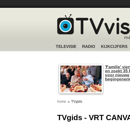
TELEVISIE
RADIO
KIJKCIJFERS
'Familie' vier
en zoekt 35 
voor nieuwe
begingeneri
home
TVgids
TVgids - VRT CANV