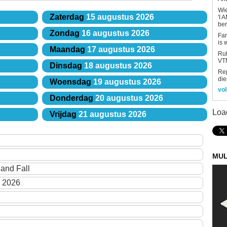
Wi
Zaterdag
15 augustus 2026
'I 
be
Zondag
16 augustus 2026
Fan
is 
Maandag
17 augustus 2026
Rub
VTM
Dinsdag
18 augustus 2026
Re
die
Woensdag
19 augustus 2026
vol
Donderdag
20 augustus 2026
Loa
Vrijdag
21 augustus 2026
MUL
and Fall
l 2026