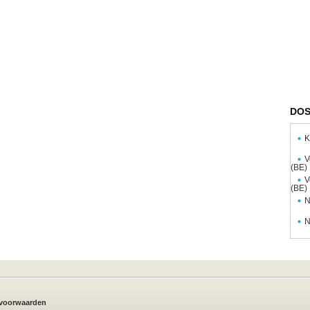
DOS
K
V
(BE)
V
(BE)
N
N
voorwaarden