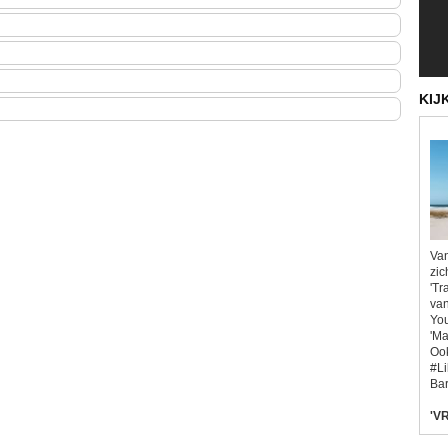
KIJ
Van
zic
'Tr
van
You
'Ma
Ook
#L
Bar
'VR