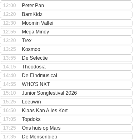
12:00
Peter Pan
12:20
BarnKidz
12:30
Moomin Vallei
12:55
Mega Mindy
13:20
Trex
13:25
Kosmoo
13:55
De Selectie
14:15
Theodosia
14:40
De Eindmusical
14:55
WHO'S NXT
15:10
Junior Songfestival 2026
15:25
Leeuwin
16:50
Klaas Kan Alles Kort
17:05
Topdoks
17:25
Ons huis op Mars
17:35
De Mensenbieb