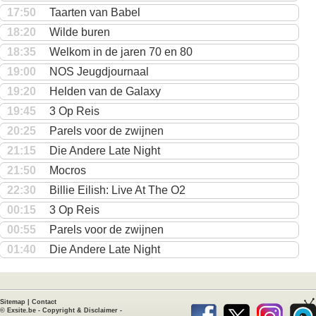
17:50
Taarten van Babel
18:20
Wilde buren
18:35
Welkom in de jaren 70 en 80
19:00
NOS Jeugdjournaal
19:20
Helden van de Galaxy
19:45
3 Op Reis
20:25
Parels voor de zwijnen
21:15
Die Andere Late Night
21:50
Mocros
22:30
Billie Eilish: Live At The O2
00:15
3 Op Reis
00:55
Parels voor de zwijnen
01:40
Die Andere Late Night
Sitemap
|
Contact
©
Exsite.be
-
Copyright & Disclaimer
-