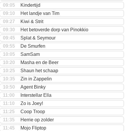
09:05
Kindertijd
09:10
Het landje van Tim
09:27
Kiwi & Strit
09:30
Het betoverde dorp van Pinokkio
09:45
Splat & Seymour
09:55
De Smurfen
10:05
SamSam
10:20
Masha en de Beer
10:25
Shaun het schaap
10:35
Zin in Zappelin
10:50
Agent Binky
11:00
Interstellar Ella
11:10
Zo is Joey!
11:25
Coop Troop
11:35
Herrie op zolder
11:45
Mojo Fliptop