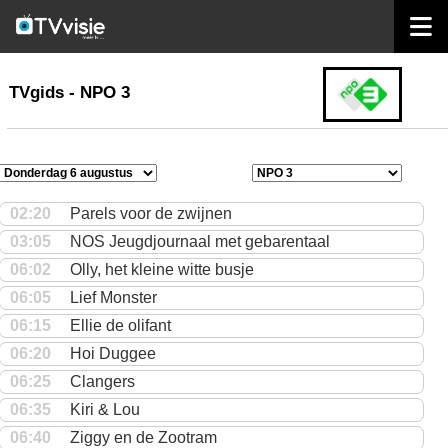
home
TVgids
TVgids - NPO 3
02:20
Parels voor de zwijnen
03:05
NOS Jeugdjournaal met gebarentaal
06:02
Olly, het kleine witte busje
06:05
Lief Monster
06:15
Ellie de olifant
06:20
Hoi Duggee
06:25
Clangers
06:35
Kiri & Lou
06:40
Ziggy en de Zootram