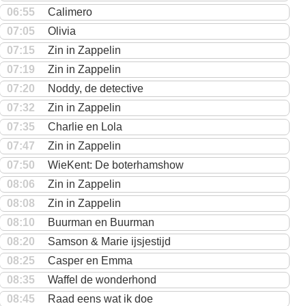
06:55
Calimero
07:05
Olivia
07:15
Zin in Zappelin
07:19
Zin in Zappelin
07:20
Noddy, de detective
07:32
Zin in Zappelin
07:35
Charlie en Lola
07:47
Zin in Zappelin
07:50
WieKent: De boterhamshow
08:06
Zin in Zappelin
08:08
Zin in Zappelin
08:10
Buurman en Buurman
08:20
Samson & Marie ijsjestijd
08:25
Casper en Emma
08:35
Waffel de wonderhond
08:45
Raad eens wat ik doe