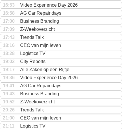
16:53
Video Experience Day 2026
16:58
AG Car Repair days
17:00
Business Branding
17:09
Z-Weekoverzicht
17:43
Trends Talk
18:16
CEO van mijn leven
18:28
Logistics TV
19:02
City Reports
19:17
Alle Zaken op een Rijtje
19:36
Video Experience Day 2026
19:41
AG Car Repair days
19:43
Business Branding
19:52
Z-Weekoverzicht
20:26
Trends Talk
21:00
CEO van mijn leven
21:11
Logistics TV