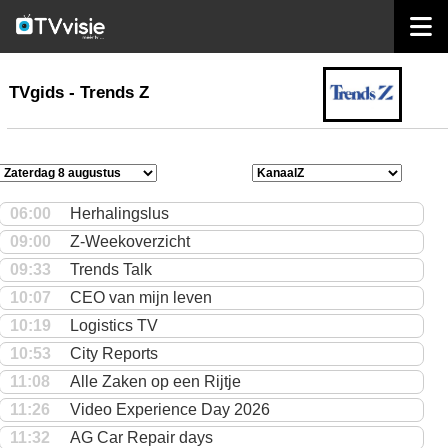
home
TVgids
TVgids - Trends Z
06:00
Herhalingslus
09:00
Z-Weekoverzicht
09:33
Trends Talk
10:07
CEO van mijn leven
10:19
Logistics TV
10:53
City Reports
11:08
Alle Zaken op een Rijtje
11:26
Video Experience Day 2026
11:32
AG Car Repair days