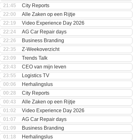
21:45
City Reports
22:00
Alle Zaken op een Rijtje
22:19
Video Experience Day 2026
22:24
AG Car Repair days
22:26
Business Branding
22:35
Z-Weekoverzicht
23:09
Trends Talk
23:43
CEO van mijn leven
23:55
Logistics TV
00:06
Herhalingslus
00:28
City Reports
00:43
Alle Zaken op een Rijtje
01:02
Video Experience Day 2026
01:07
AG Car Repair days
01:09
Business Branding
01:18
Herhalingslus