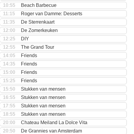
10:55
Beach Barbecue
11:15
Roger van Damme: Desserts
11:35
De Sterrenkaart
12:00
De Zomerkeuken
12:25
DIY
12:55
The Grand Tour
14:05
Friends
14:35
Friends
15:00
Friends
15:25
Friends
15:50
Stukken van mensen
16:55
Stukken van mensen
17:55
Stukken van mensen
18:55
Stukken van mensen
20:00
Chateau Meiland La Dolce Vita
20:50
De Grannies van Amsterdam