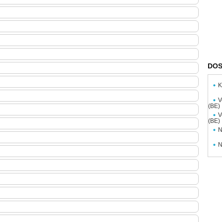
DOS
K
V
(BE)
V
(BE)
N
N