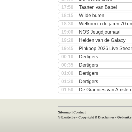
17:50
Taarten van Babel
18:15
Wilde buren
18:30
Welkom in de jaren 70 e
19:00
NOS Jeugdjournaal
19:20
Helden van de Galaxy
19:45
Pinkpop 2026 Live Stre
00:10
Dertigers
00:35
Dertigers
01:00
Dertigers
01:20
Dertigers
01:50
De Grannies van Amster
book
X
Instagram
TVvisie
Sitemap
|
Contact
©
Exsite.be
-
Copyright & Disclaimer
-
Gebruiks