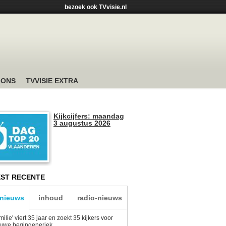
bezoek ook TVvisie.nl
 ONS
TVVISIE EXTRA
Kijkcijfers: maandag
3 augustus 2026
ST RECENTE
-nieuws
inhoud
radio-nieuws
milie' viert 35 jaar en zoekt 35 kijkers voor
euwe begingeneriek