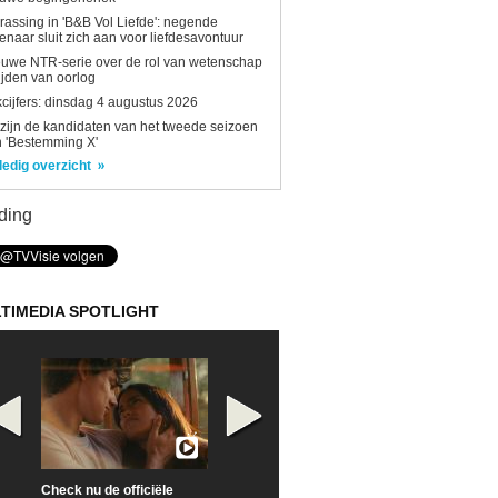
rassing in 'B&B Vol Liefde': negende
enaar sluit zich aan voor liefdesavontuur
uwe NTR-serie over de rol van wetenschap
tijden van oorlog
kcijfers: dinsdag 4 augustus 2026
 zijn de kandidaten van het tweede seizoen
 'Bestemming X'
ledig overzicht
ding
TIMEDIA SPOTLIGHT
Check nu de officiële
Neem samen met VTM
Goedele Lieken