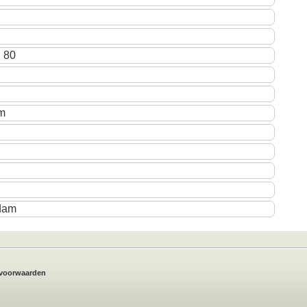
n 80
am
dam
voorwaarden