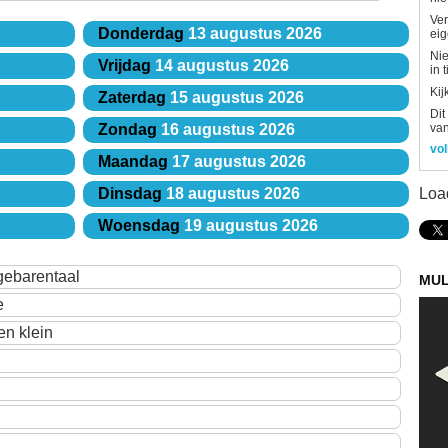
Ver
Donderdag
13 augustus 2026
eig
Nie
Vrijdag
14 augustus 2026
in 
Kij
Zaterdag
15 augustus 2026
Dit
van
Zondag
16 augustus 2026
vol
Maandag
17 augustus 2026
Loa
Dinsdag
18 augustus 2026
Woensdag
19 augustus 2026
gebarentaal
MUL
e
en klein