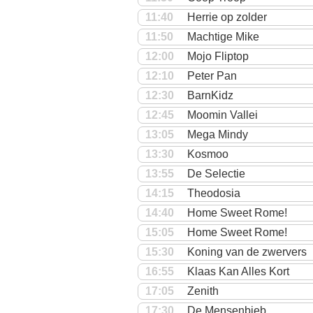
11:40
Herrie op zolder
11:50
Machtige Mike
12:00
Mojo Fliptop
12:10
Peter Pan
12:30
BarnKidz
12:45
Moomin Vallei
13:05
Mega Mindy
13:30
Kosmoo
13:55
De Selectie
14:15
Theodosia
14:40
Home Sweet Rome!
15:05
Home Sweet Rome!
15:30
Koning van de zwervers
16:55
Klaas Kan Alles Kort
17:05
Zenith
17:30
De Mensenbieb