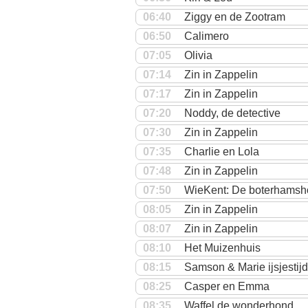
06:40
Ziggy en de Zootram
06:50
Calimero
07:05
Olivia
07:14
Zin in Zappelin
07:17
Zin in Zappelin
07:20
Noddy, de detective
07:30
Zin in Zappelin
07:35
Charlie en Lola
07:48
Zin in Zappelin
07:50
WieKent: De boterhams
08:05
Zin in Zappelin
08:07
Zin in Zappelin
08:10
Het Muizenhuis
08:15
Samson & Marie ijsjestijd
08:25
Casper en Emma
08:35
Waffel de wonderhond