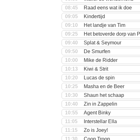
08:45
Raad eens wat ik doe
09:05
Kindertijd
09:10
Het landje van Tim
09:25
Het betoverde dorp van P
09:40
Splat & Seymour
09:50
De Smurfen
10:00
Mike de Ridder
10:13
Kiwi & Strit
10:20
Lucas de spin
10:25
Masha en de Beer
10:30
Shaun het schaap
10:40
Zin in Zappelin
10:55
Agent Binky
11:05
Interstellar Ella
11:15
Zo is Joey!
11:30
Coop Troop