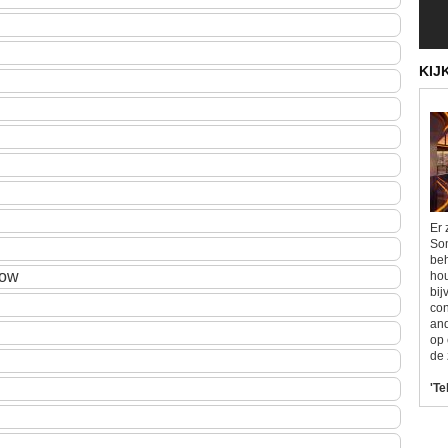
KIJ
Er 
Som
beh
how
hou
bij
con
and
op 
de 
'Te