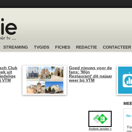
STREAMING
TVGIDS
FICHES
REDACTIE
CONTACTEER
sch Club
Goed nieuws voor de
ek uit
fans: 'Mijn
iedelige
Restaurant' dit najaar
ij VTM
weer bij VTM
MEE
tv
'Fa
Andere zender »
ni