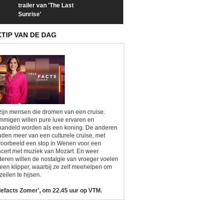
trailer van 'The Last
een kijkje op 'Kamping
taboes in inter
Sunrise'
Kitsch'
'A-typisch'
KTIP VAN DE DAG
zijn mensen die dromen van een cruise.
migen willen pure luxe ervaren en
andeld worden als een koning. De anderen
den meer van een culturele cruise, met
voorbeeld een stop in Wenen voor een
cert met muziek van Mozart. En weer
eren willen de nostalgie van vroeger voelen
een klipper, waarbij ze zelf meehelpen om
zeilen te hijsen.
lefacts Zomer', om 22.45 uur op VTM.