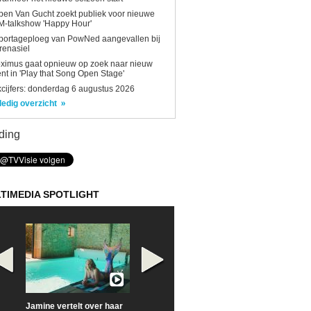
en Van Gucht zoekt publiek voor nieuwe
-talkshow 'Happy Hour'
portageploeg van PowNed aangevallen bij
renasiel
ximus gaat opnieuw op zoek naar nieuw
ent in 'Play that Song Open Stage'
kcijfers: donderdag 6 augustus 2026
ledig overzicht
ding
TIMEDIA SPOTLIGHT
Jamine vertelt over haar
Prime Video deelt officiële
Check nu de offi