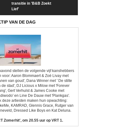
transitie in 'B&B Zoekt
trailer van 'L*VE KLEINE'
trailer van 'The
Lief'
Sunrise'
KTIP VAN DE DAG
avond stellen de volgende vijf kanshebbers
h voor: Aaron Blommaert & Zoë Livay met
anen van goud', Dana Winner met ' De stilte
 de stad', DJ Licious x Milow met 'Forever
ng', Gert Verhulst & James Cooke met
diwodo' en Line De Dauw met 'Plankgas'.
 deze artiesten maken hun opwachting:
ikeMe, KAMRAD, Glennis Grace, Rutger van
neveld, Dressed Like Boys en Kat Deluna.
T Zomerhit', om 20.55 uur op VRT 1.