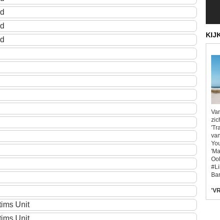
ud
ud
KIJ
ud
Van
zic
'Tr
van
You
'Ma
Ook
#L
Bar
'VR
tims Unit
tims Unit