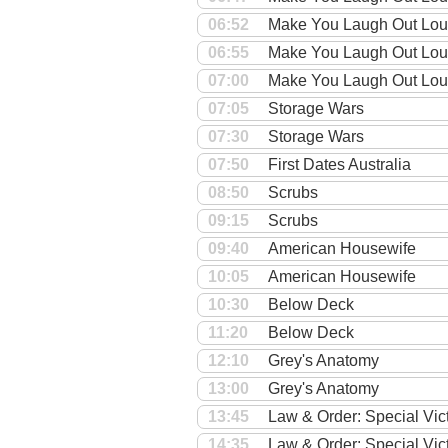
06:52
Make You Laugh Out Lo
06:55
Make You Laugh Out Lo
07:00
Make You Laugh Out Lo
07:05
Storage Wars
07:30
Storage Wars
07:50
First Dates Australia
08:50
Scrubs
09:15
Scrubs
09:40
American Housewife
10:05
American Housewife
10:30
Below Deck
11:20
Below Deck
12:10
Grey's Anatomy
13:00
Grey's Anatomy
13:45
Law & Order: Special Vic
14:35
Law & Order: Special Vic