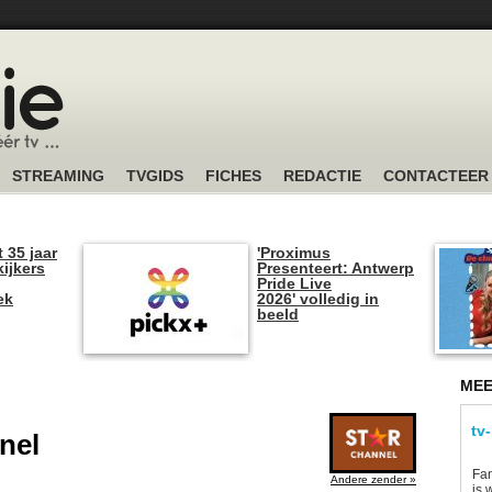
STREAMING
TVGIDS
FICHES
REDACTIE
CONTACTEER
t 35 jaar
'Proximus
kijkers
Presenteert: Antwerp
Pride Live
ek
2026' volledig in
beeld
MEE
tv
nel
Fan
Andere zender »
is 