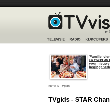
TELEVISIE
RADIO
KIJKCIJFERS
'Familie' vier
en zoekt 35 
voor nieuwe
begingeneri
home
TVgids
TVgids - STAR Chan