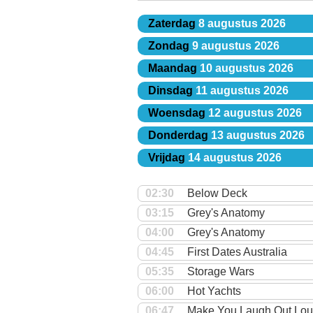
Zaterdag
8 augustus 2026
Zondag
9 augustus 2026
Maandag
10 augustus 2026
Dinsdag
11 augustus 2026
Woensdag
12 augustus 2026
Donderdag
13 augustus 2026
Vrijdag
14 augustus 2026
02:30
Below Deck
03:15
Grey's Anatomy
04:00
Grey's Anatomy
04:45
First Dates Australia
05:35
Storage Wars
06:00
Hot Yachts
06:47
Make You Laugh Out Lo