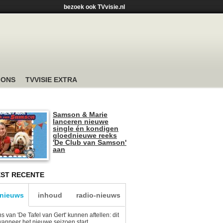
bezoek ook TVvisie.nl
 ONS
TVVISIE EXTRA
Samson & Marie
lanceren nieuwe
single én kondigen
gloednieuwe reeks
'De Club van Samson'
aan
ST RECENTE
-nieuws
inhoud
radio-nieuws
s van 'De Tafel van Gert' kunnen aftellen: dit
wanneer het nieuwe seizoen start