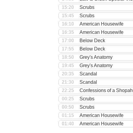
15:20
Scrubs
15:45
Scrubs
16:10
American Housewife
16:35
American Housewife
17:00
Below Deck
17:55
Below Deck
18:50
Grey's Anatomy
19:45
Grey's Anatomy
20:35
Scandal
21:30
Scandal
22:25
Confessions of a Shopah
00:25
Scrubs
00:50
Scrubs
01:15
American Housewife
01:40
American Housewife