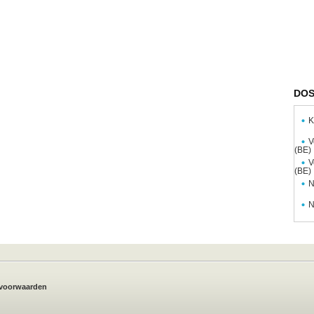
DOS
K
V
(BE)
V
(BE)
N
N
voorwaarden