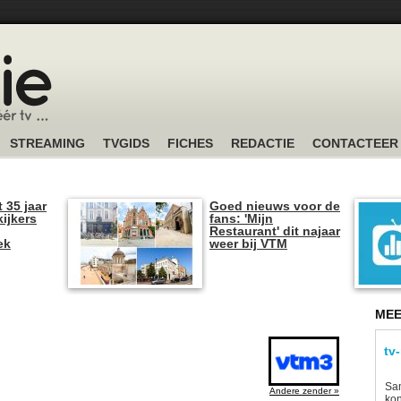
STREAMING
TVGIDS
FICHES
REDACTIE
CONTACTEER
t 35 jaar
Goed nieuws voor de
kijkers
fans: 'Mijn
Restaurant' dit najaar
ek
weer bij VTM
MEE
tv
Sam
Andere zender »
kon