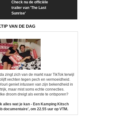
Check nu de officiële
Neem samen met VTM
Goedele Lieken
trailer van 'The Last
een kijkje op 'Kamping
taboes in inter
Sunrise'
Kitsch'
'A-typisch'
KTIP VAN DE DAG
da zingt zich van de markt naar TikTok terwijl
blijft vechten tegen pech en vermoeidheid.
Youri geniet intussen van zijn bekendheid in
trijk, maar mist soms echte connecties.
ke droom dreigt als eerste te ontsporen?
k alles wat je kan - Een Kamping Kitsch
b documentaire', om 22.55 uur op VTM.