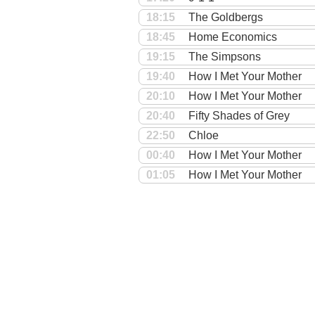
18:15
The Goldbergs
18:45
Home Economics
19:15
The Simpsons
19:40
How I Met Your Mother
20:10
How I Met Your Mother
20:40
Fifty Shades of Grey
22:50
Chloe
00:40
How I Met Your Mother
01:05
How I Met Your Mother