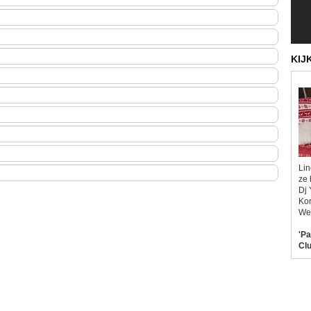
KIJ
Lin
ze 
Dj 
Kor
Wel
'Pa
Clu