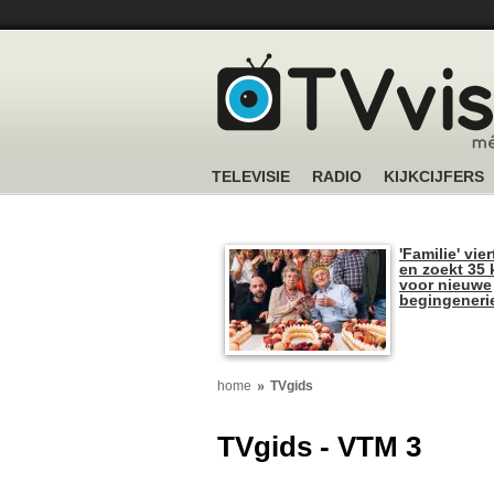
TELEVISIE
RADIO
KIJKCIJFERS
'Familie' vier
en zoekt 35 
voor nieuwe
begingeneri
home
TVgids
TVgids - VTM 3