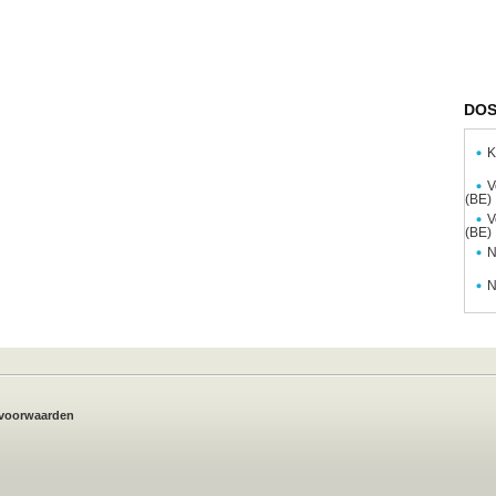
DOS
K
V
(BE)
V
(BE)
N
N
voorwaarden