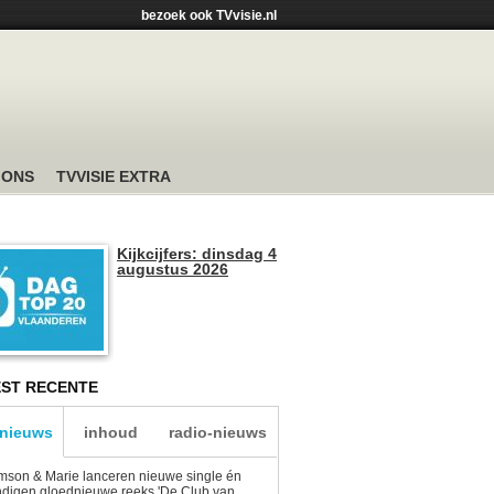
bezoek ook TVvisie.nl
 ONS
TVVISIE EXTRA
Kijkcijfers: dinsdag 4
augustus 2026
ST RECENTE
-nieuws
inhoud
radio-nieuws
son & Marie lanceren nieuwe single én
digen gloednieuwe reeks 'De Club van