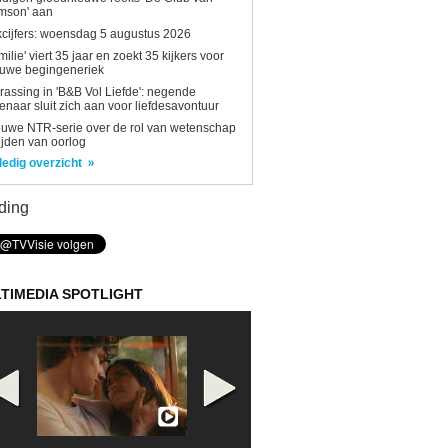
mson' aan
kcijfers: woensdag 5 augustus 2026
milie' viert 35 jaar en zoekt 35 kijkers voor
euwe begingeneriek
rassing in 'B&B Vol Liefde': negende
enaar sluit zich aan voor liefdesavontuur
uwe NTR-serie over de rol van wetenschap
tijden van oorlog
ledig overzicht
ding
TIMEDIA SPOTLIGHT