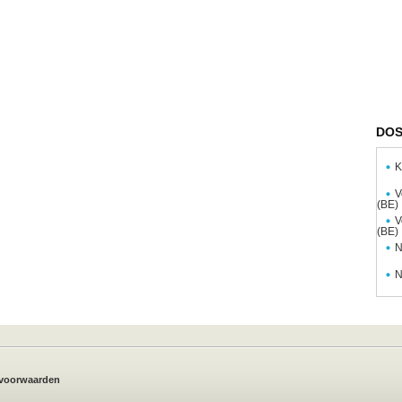
DOS
K
V
(BE)
V
(BE)
N
N
voorwaarden