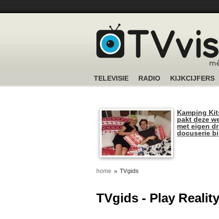
TELEVISIE
RADIO
KIJKCIJFERS
Kamping Kit
pakt deze we
met eigen dr
docuserie b
home
TVgids
TVgids - Play Realit