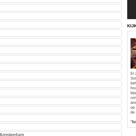
KIJ
Er 
Som
beh
hou
bij
con
and
op 
de 
'Te
 Amsterdam