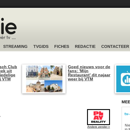
STREAMING
TVGIDS
FICHES
REDACTIE
CONTACTEER
sch Club
Goed nieuws voor de
ek uit
fans: 'Mijn
iedelige
Restaurant' dit najaar
ij VTM
weer bij VTM
MEE
tv
y
Nie
Andere zender »
in 