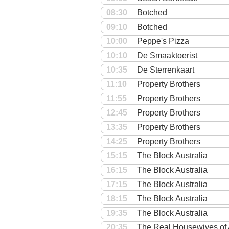
08:30
Botched
09:10
Botched
10:00
Peppe's Pizza
10:10
De Smaaktoerist
10:35
De Sterrenkaart
11:10
Property Brothers
11:55
Property Brothers
12:45
Property Brothers
13:35
Property Brothers
14:25
Property Brothers
15:15
The Block Australia
16:15
The Block Australia
17:15
The Block Australia
18:15
The Block Australia
19:35
The Block Australia
20:35
The Real Housewives of