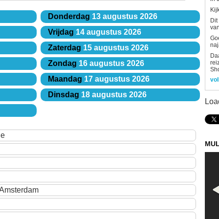
Kij
Donderdag
13 augustus 2026
Dit
van
Vrijdag
14 augustus 2026
Goe
naj
Zaterdag
15 augustus 2026
Daa
rei
Zondag
16 augustus 2026
Sh
Maandag
17 augustus 2026
vol
Dinsdag
18 augustus 2026
Loa
ue
MUL
 Amsterdam