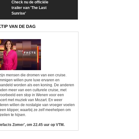
Check nu de officiële
Neem samen met VTM
Goedele Lieken
trailer van 'The Last
een kijkje op 'Kamping
taboes in inter
Sunrise'
Kitsch'
'A-typisch'
KTIP VAN DE DAG
zijn mensen die dromen van een cruise.
migen willen pure luxe ervaren en
andeld worden als een koning. De anderen
den meer van een culturele cruise, met
voorbeeld een stop in Wenen voor een
cert met muziek van Mozart. En weer
eren willen de nostalgie van vroeger voelen
een klipper, waarbij ze zelf meehelpen om
zeilen te hijsen.
lefacts Zomer', om 22.45 uur op VTM.