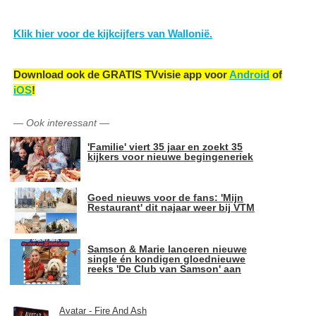
Klik hier voor de kijkcijfers van Wallonië.
Download ook de GRATIS TVvisie app voor
Android
of
iOS
!
—
Ook interessant
—
'Familie' viert 35 jaar en zoekt 35
kijkers voor nieuwe begingeneriek
Goed nieuws voor de fans: 'Mijn
Restaurant' dit najaar weer bij VTM
Samson & Marie lanceren nieuwe
single én kondigen gloednieuwe
reeks 'De Club van Samson' aan
Avatar - Fire And Ash