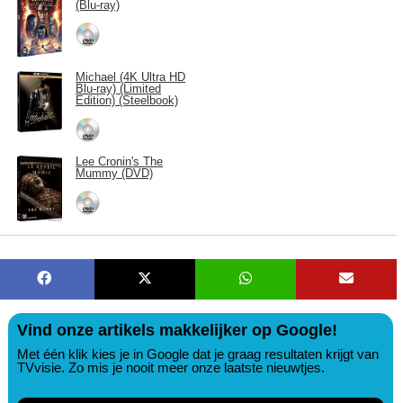
(Blu-ray)
Michael (4K Ultra HD
Blu-ray) (Limited
Edition) (Steelbook)
Lee Cronin's The
Mummy (DVD)
Vind onze artikels makkelijker op Google!
Met één klik kies je in Google dat je graag resultaten krijgt van
TVvisie. Zo mis je nooit meer onze laatste nieuwtjes.