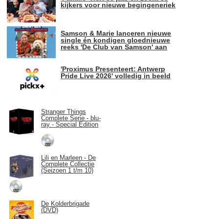
kijkers voor nieuwe begingeneriek
Samson & Marie lanceren nieuwe
single én kondigen gloednieuwe
reeks 'De Club van Samson' aan
'Proximus Presenteert: Antwerp
Pride Live 2026' volledig in beeld
Stranger Things
Complete Serie - blu-
ray - Special Edition
Lili en Marleen - De
Complete Collectie
(Seizoen 1 t/m 10)
De Kolderbrigade
(DVD)