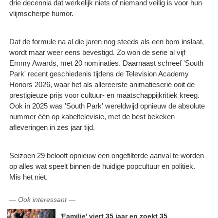
drie decennia dat werkelijk niets of niemand veilig is voor hun
vlijmscherpe humor.
Dat de formule na al die jaren nog steeds als een bom inslaat,
wordt maar weer eens bevestigd. Zo won de serie al vijf
Emmy Awards, met 20 nominaties. Daarnaast schreef 'South
Park' recent geschiedenis tijdens de Television Academy
Honors 2026, waar het als allereerste animatieserie ooit de
prestigieuze prijs voor cultuur- en maatschappijkritiek kreeg.
Ook in 2025 was 'South Park' wereldwijd opnieuw de absolute
nummer één op kabeltelevisie, met de best bekeken
afleveringen in zes jaar tijd.
Seizoen 29 belooft opnieuw een ongefilterde aanval te worden
op alles wat speelt binnen de huidige popcultuur en politiek.
Mis het niet.
—
Ook interessant
—
'Familie' viert 35 jaar en zoekt 35