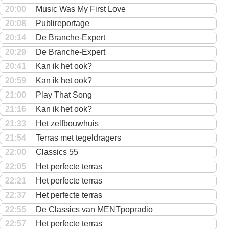
20:00
Music Was My First Love
20:08
Publireportage
20:14
De Branche-Expert
20:29
De Branche-Expert
20:41
Kan ik het ook?
20:59
Kan ik het ook?
21:00
Play That Song
21:16
Kan ik het ook?
21:33
Het zelfbouwhuis
21:54
Terras met tegeldragers
22:00
Classics 55
22:05
Het perfecte terras
22:21
Het perfecte terras
22:37
Het perfecte terras
22:55
De Classics van MENTpopradio
22:57
Het perfecte terras