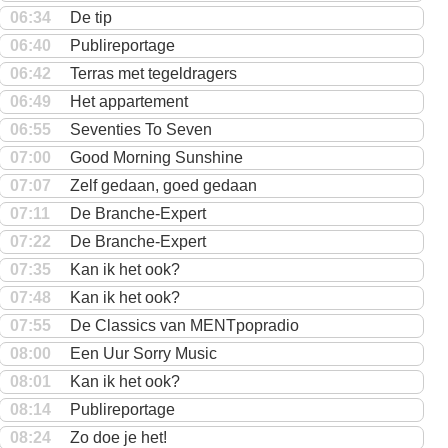
06:34
De tip
06:40
Publireportage
06:42
Terras met tegeldragers
06:49
Het appartement
06:55
Seventies To Seven
07:00
Good Morning Sunshine
07:07
Zelf gedaan, goed gedaan
07:11
De Branche-Expert
07:22
De Branche-Expert
07:35
Kan ik het ook?
07:48
Kan ik het ook?
07:55
De Classics van MENTpopradio
08:00
Een Uur Sorry Music
08:01
Kan ik het ook?
08:14
Publireportage
08:24
Zo doe je het!