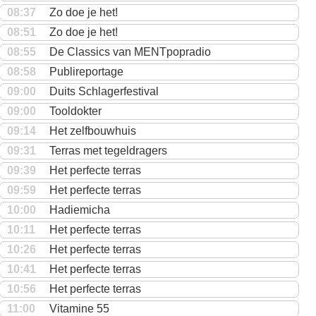
08:37
Zo doe je het!
08:51
Zo doe je het!
08:55
De Classics van MENTpopradio
08:58
Publireportage
09:00
Duits Schlagerfestival
09:00
Tooldokter
09:14
Het zelfbouwhuis
09:31
Terras met tegeldragers
09:39
Het perfecte terras
09:59
Het perfecte terras
10:00
Hadiemicha
10:11
Het perfecte terras
10:26
Het perfecte terras
10:41
Het perfecte terras
10:56
Het perfecte terras
11:00
Vitamine 55