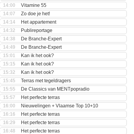
14:00
Vitamine 55
14:07
Zo doe je het!
14:14
Het appartement
14:32
Publireportage
14:38
De Branche-Expert
14:49
De Branche-Expert
15:01
Kan ik het ook?
15:15
Kan ik het ook?
15:32
Kan ik het ook?
15:45
Terras met tegeldragers
15:55
De Classics van MENTpopradio
15:57
Het perfecte terras
16:00
Nieuwelingen + Vlaamse Top 10+10
16:16
Het perfecte terras
16:29
Het perfecte terras
16:48
Het perfecte terras