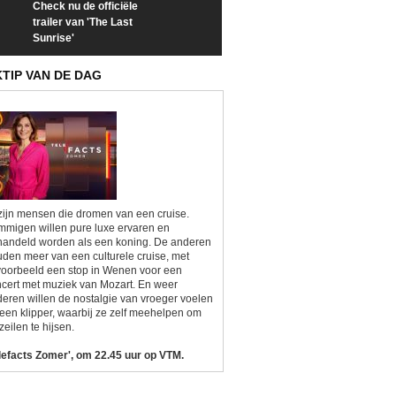
Check nu de officiële
Neem samen met VTM
Goedele Lieken
trailer van 'The Last
een kijkje op 'Kamping
taboes in inter
Sunrise'
Kitsch'
'A-typisch'
KTIP VAN DE DAG
zijn mensen die dromen van een cruise.
migen willen pure luxe ervaren en
andeld worden als een koning. De anderen
den meer van een culturele cruise, met
voorbeeld een stop in Wenen voor een
cert met muziek van Mozart. En weer
eren willen de nostalgie van vroeger voelen
een klipper, waarbij ze zelf meehelpen om
zeilen te hijsen.
lefacts Zomer', om 22.45 uur op VTM.