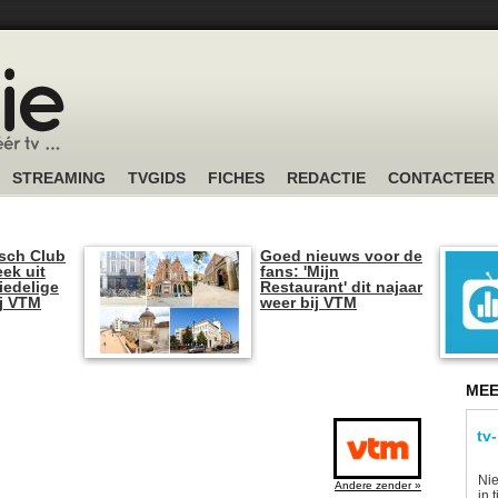
STREAMING
TVGIDS
FICHES
REDACTIE
CONTACTEER
sch Club
Goed nieuws voor de
ek uit
fans: 'Mijn
iedelige
Restaurant' dit najaar
ij VTM
weer bij VTM
MEE
tv
Nie
Andere zender »
in 