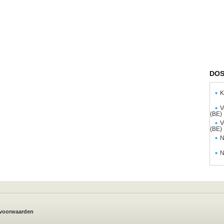
DOS
K
V
(BE)
V
(BE)
N
N
voorwaarden