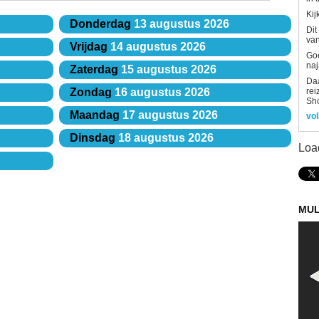
Kij
Donderdag
13 augustus 2026
Dit
van
Vrijdag
14 augustus 2026
Goe
naj
Zaterdag
15 augustus 2026
Daa
rei
Zondag
16 augustus 2026
Sh
Maandag
17 augustus 2026
vol
Dinsdag
18 augustus 2026
Loa
MUL