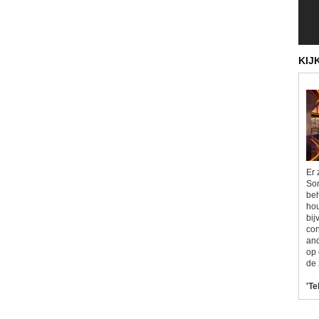
KIJ
Er 
Som
beh
hou
bij
con
and
op 
de 
'Te