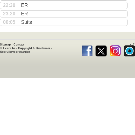
22:30
ER
23:20
ER
00:05
Suits
Sitemap
|
Contact
©
Exsite.be
-
Copyright & Disclaimer
-
Gebruiksvoorwaarden