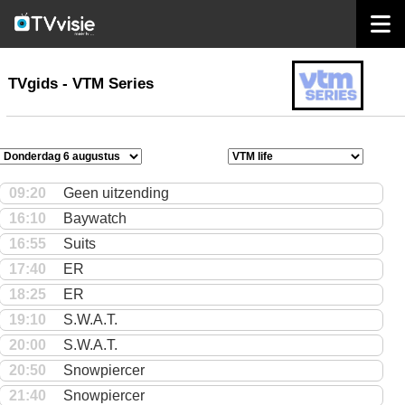
home
TVgids
TVgids - VTM Series
09:20
Geen uitzending
16:10
Baywatch
16:55
Suits
17:40
ER
18:25
ER
19:10
S.W.A.T.
20:00
S.W.A.T.
20:50
Snowpiercer
21:40
Snowpiercer