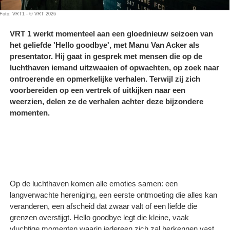
Foto: VRT1 - © VRT 2026
VRT 1 werkt momenteel aan een gloednieuw seizoen van
het geliefde 'Hello goodbye', met Manu Van Acker als
presentator. Hij gaat in gesprek met mensen die op de
luchthaven iemand uitzwaaien of opwachten, op zoek naar
ontroerende en opmerkelijke verhalen. Terwijl zij zich
voorbereiden op een vertrek of uitkijken naar een
weerzien, delen ze de verhalen achter deze bijzondere
momenten.
Op de luchthaven komen alle emoties samen: een
langverwachte hereniging, een eerste ontmoeting die alles kan
veranderen, een afscheid dat zwaar valt of een liefde die
grenzen overstijgt. Hello goodbye legt die kleine, vaak
vluchtige momenten waarin iedereen zich zal herkennen vast.