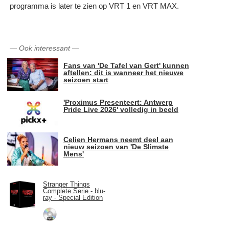
programma is later te zien op VRT 1 en VRT MAX.
—
Ook interessant
—
Fans van 'De Tafel van Gert' kunnen
aftellen: dit is wanneer het nieuwe
seizoen start
'Proximus Presenteert: Antwerp
Pride Live 2026' volledig in beeld
Celien Hermans neemt deel aan
nieuw seizoen van 'De Slimste
Mens'
Stranger Things
Complete Serie - blu-
ray - Special Edition