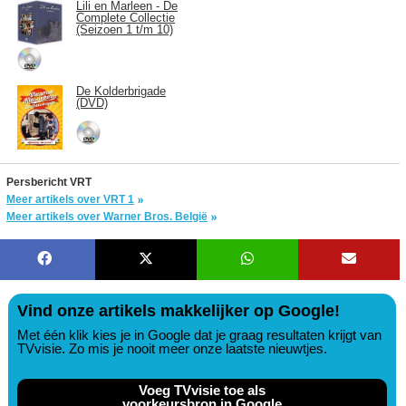
Lili en Marleen - De
Complete Collectie
(Seizoen 1 t/m 10)
De Kolderbrigade
(DVD)
Persbericht VRT
Meer artikels over VRT 1
Meer artikels over Warner Bros. België
Vind onze artikels makkelijker op Google!
Met één klik kies je in Google dat je graag resultaten krijgt van
TVvisie. Zo mis je nooit meer onze laatste nieuwtjes.
Voeg TVvisie toe als
voorkeursbron in Google