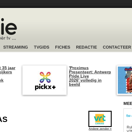
STREAMING
TVGIDS
FICHES
REDACTIE
CONTACTEER
t 35 jaar
'Proximus
kijkers
Presenteert: Antwerp
Pride Live
ek
2026' volledig in
beeld
MEE
tv
AS
Rub
Andere zender »
VTM