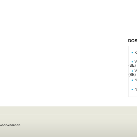
DOS
K
V
(BE)
V
(BE)
N
N
voorwaarden