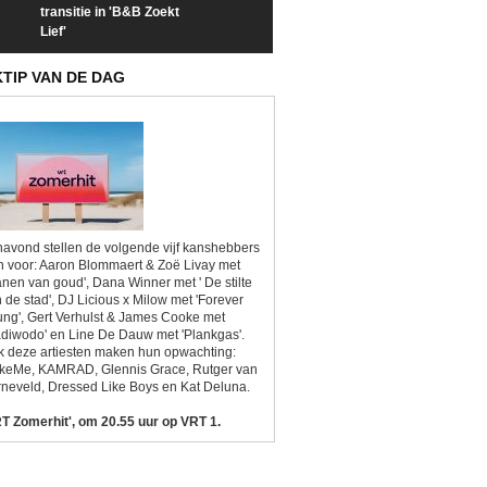
transitie in 'B&B Zoekt
trailer van 'L*VE KLEINE'
trailer van 'The
Lief'
Sunrise'
KTIP VAN DE DAG
avond stellen de volgende vijf kanshebbers
h voor: Aaron Blommaert & Zoë Livay met
anen van goud', Dana Winner met ' De stilte
 de stad', DJ Licious x Milow met 'Forever
ng', Gert Verhulst & James Cooke met
diwodo' en Line De Dauw met 'Plankgas'.
 deze artiesten maken hun opwachting:
ikeMe, KAMRAD, Glennis Grace, Rutger van
neveld, Dressed Like Boys en Kat Deluna.
T Zomerhit', om 20.55 uur op VRT 1.