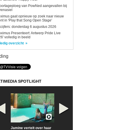
portageploeg van PowNed aangevallen bij
renasiel
ximus gaat opnieuw op zoek naar nieuw
ent in 'Play that Song Open Stage'
kcijfers: donderdag 6 augustus 2026
oximus Presenteert: Antwerp Pride Live
6' volledig in beeld
ledig overzicht
ding
TIMEDIA SPOTLIGHT
Jamine vertelt over haar
Prime Video deelt officiële
Check nu de offi