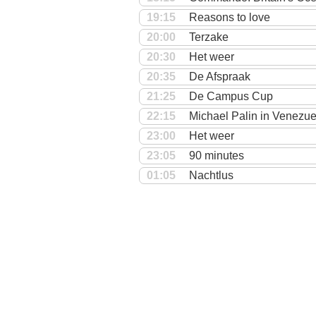
19:15
Reasons to love
20:00
Terzake
20:30
Het weer
20:35
De Afspraak
21:25
De Campus Cup
22:15
Michael Palin in Venezue
23:00
Het weer
23:05
90 minutes
01:05
Nachtlus