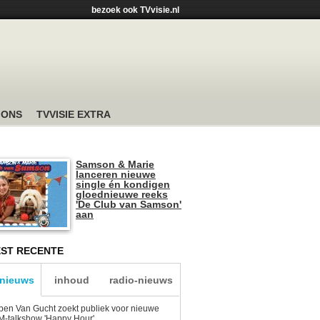
bezoek ook TVvisie.nl
 ONS
TVVISIE EXTRA
Samson & Marie
lanceren nieuwe
single én kondigen
gloednieuwe reeks
'De Club van Samson'
aan
ST RECENTE
-nieuws
inhoud
radio-nieuws
en Van Gucht zoekt publiek voor nieuwe
-talkshow 'Happy Hour'