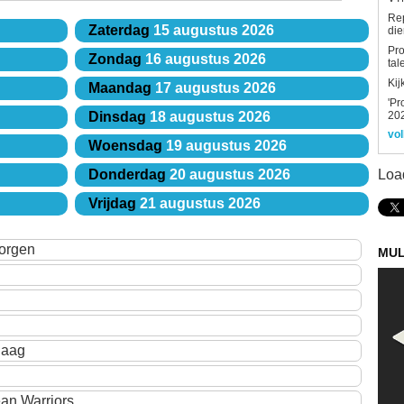
Re
Zaterdag
15 augustus 2026
die
Pro
Zondag
16 augustus 2026
tal
Kij
Maandag
17 augustus 2026
'Pr
202
Dinsdag
18 augustus 2026
vol
Woensdag
19 augustus 2026
Loa
Donderdag
20 augustus 2026
Vrijdag
21 augustus 2026
orgen
MUL
daag
an Warriors