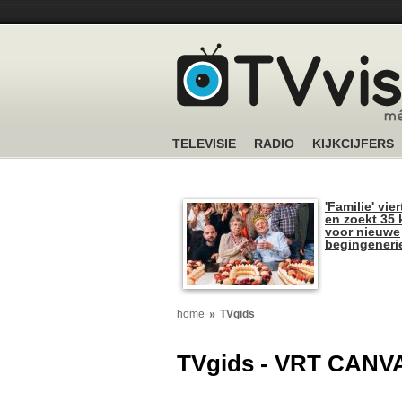
TELEVISIE
RADIO
KIJKCIJFERS
'Familie' vier
en zoekt 35 
voor nieuwe
begingeneri
home
TVgids
TVgids - VRT CANV