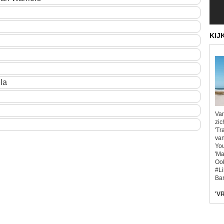
KIJ
la
Van
zic
'Tr
van
You
'Ma
Ook
#L
Bar
'VR