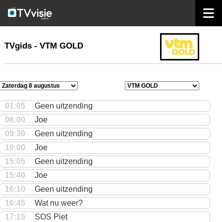
home
TVgids
TVgids - VTM GOLD
01:05
Geen uitzending
06:00
Joe
09:30
Geen uitzending
10:00
Joe
15:05
Geen uitzending
15:40
Joe
16:10
Geen uitzending
16:45
Wat nu weer?
17:15
SOS Piet