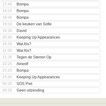
17:45
Bompa
18:15
Bompa
18:40
Bompa
19:10
De keuken van Sofie
19:30
David
20:00
Keeping Up Appearances
20:35
Wat Als?
21:05
Wat Als?
21:35
Tegen de Sterren Op
22:25
Airwolf
23:25
Bompa
23:50
Keeping Up Appearances
00:25
SOS Piet
00:55
Geen uitzending