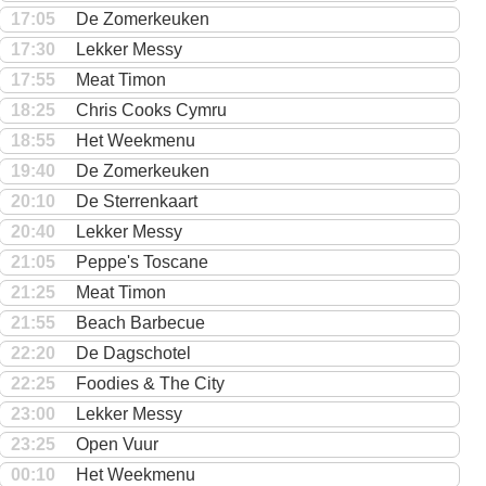
17:05
De Zomerkeuken
17:30
Lekker Messy
17:55
Meat Timon
18:25
Chris Cooks Cymru
18:55
Het Weekmenu
19:40
De Zomerkeuken
20:10
De Sterrenkaart
20:40
Lekker Messy
21:05
Peppe's Toscane
21:25
Meat Timon
21:55
Beach Barbecue
22:20
De Dagschotel
22:25
Foodies & The City
23:00
Lekker Messy
23:25
Open Vuur
00:10
Het Weekmenu