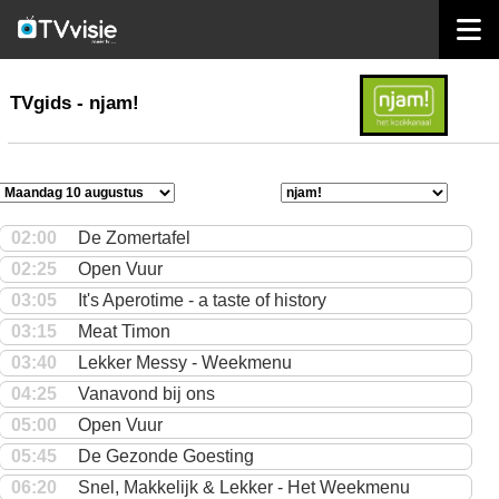
home
TVgids
TVgids - njam!
02:00
De Zomertafel
02:25
Open Vuur
03:05
It's Aperotime - a taste of history
03:15
Meat Timon
03:40
Lekker Messy - Weekmenu
04:25
Vanavond bij ons
05:00
Open Vuur
05:45
De Gezonde Goesting
06:20
Snel, Makkelijk & Lekker - Het Weekmenu