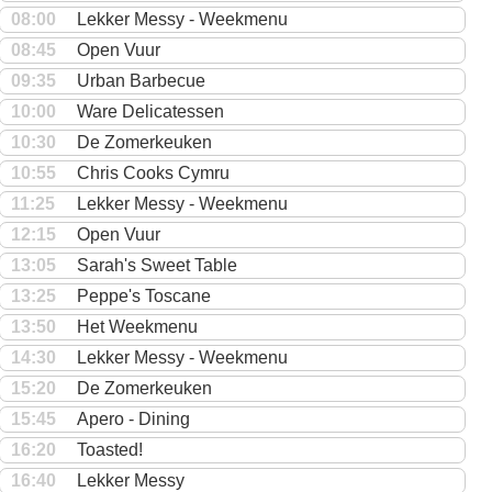
08:00
Lekker Messy - Weekmenu
08:45
Open Vuur
09:35
Urban Barbecue
10:00
Ware Delicatessen
10:30
De Zomerkeuken
10:55
Chris Cooks Cymru
11:25
Lekker Messy - Weekmenu
12:15
Open Vuur
13:05
Sarah's Sweet Table
13:25
Peppe's Toscane
13:50
Het Weekmenu
14:30
Lekker Messy - Weekmenu
15:20
De Zomerkeuken
15:45
Apero - Dining
16:20
Toasted!
16:40
Lekker Messy