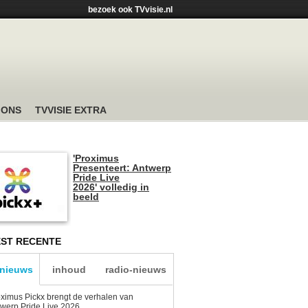
bezoek ook TVvisie.nl
 ONS
TVVISIE EXTRA
'Proximus
Presenteert: Antwerp
Pride Live
2026' volledig in
beeld
ST RECENTE
-nieuws
inhoud
radio-nieuws
ximus Pickx brengt de verhalen van
werp Pride Live 2026