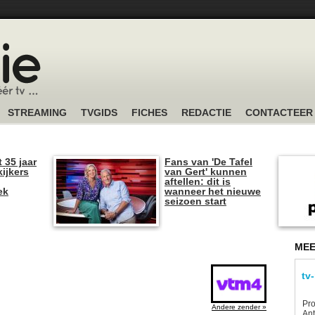
STREAMING
TVGIDS
FICHES
REDACTIE
CONTACTEER
t 35 jaar
Fans van 'De Tafel
kijkers
van Gert' kunnen
aftellen: dit is
ek
wanneer het nieuwe
seizoen start
MEE
tv
Pro
Andere zender »
Ant