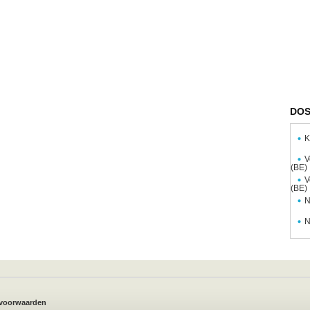
DOS
K
V
(BE)
V
(BE)
N
N
voorwaarden