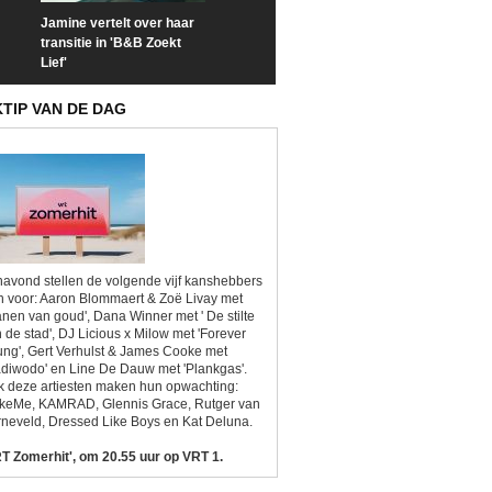
Jamine vertelt over haar
Prime Video deelt officiële
Check nu de offi
transitie in 'B&B Zoekt
trailer van 'L*VE KLEINE'
trailer van 'The
Lief'
Sunrise'
KTIP VAN DE DAG
avond stellen de volgende vijf kanshebbers
h voor: Aaron Blommaert & Zoë Livay met
anen van goud', Dana Winner met ' De stilte
 de stad', DJ Licious x Milow met 'Forever
ng', Gert Verhulst & James Cooke met
diwodo' en Line De Dauw met 'Plankgas'.
 deze artiesten maken hun opwachting:
ikeMe, KAMRAD, Glennis Grace, Rutger van
neveld, Dressed Like Boys en Kat Deluna.
T Zomerhit', om 20.55 uur op VRT 1.