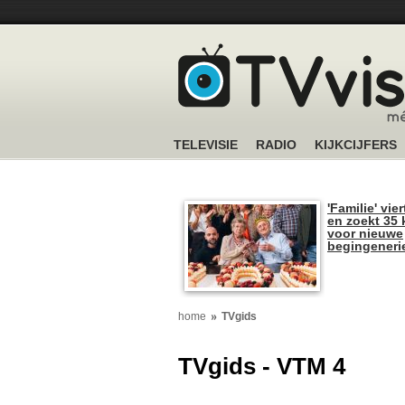
TELEVISIE
RADIO
KIJKCIJFERS
'Familie' vier
en zoekt 35 
voor nieuwe
begingeneri
home
TVgids
TVgids - VTM 4