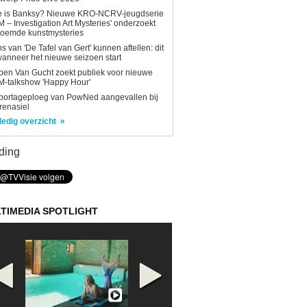
e is Banksy? Nieuwe KRO-NCRV-jeugdserie
AM – Investigation Art Mysteries' onderzoekt
roemde kunstmysteries
s van 'De Tafel van Gert' kunnen aftellen: dit
wanneer het nieuwe seizoen start
en Van Gucht zoekt publiek voor nieuwe
-talkshow 'Happy Hour'
portageploeg van PowNed aangevallen bij
renasiel
ledig overzicht
ding
TIMEDIA SPOTLIGHT