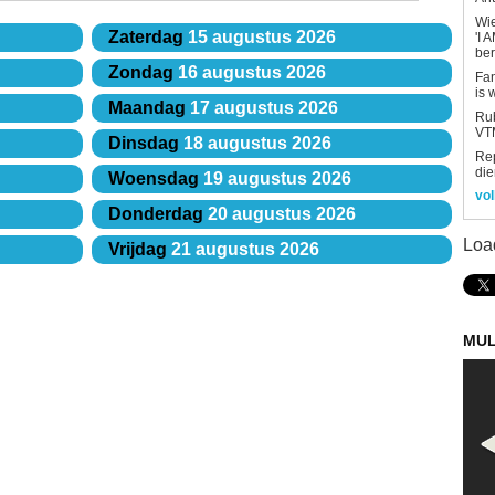
Wi
Zaterdag
15 augustus 2026
'I 
be
Zondag
16 augustus 2026
Fan
is 
Maandag
17 augustus 2026
Rub
VTM
Dinsdag
18 augustus 2026
Re
die
Woensdag
19 augustus 2026
vol
Donderdag
20 augustus 2026
Loa
Vrijdag
21 augustus 2026
MUL