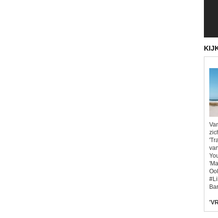
KIJ
Van
zic
'Tr
van
You
'Ma
Ook
#L
Bar
'VR