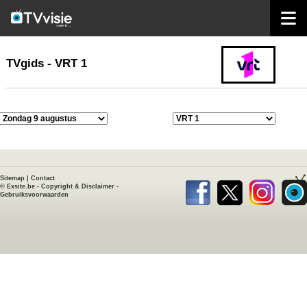
home
TVgids
TVgids - VRT 1
Sitemap
|
Contact
©
Exsite.be
-
Copyright & Disclaimer
-
Gebruiksvoorwaarden