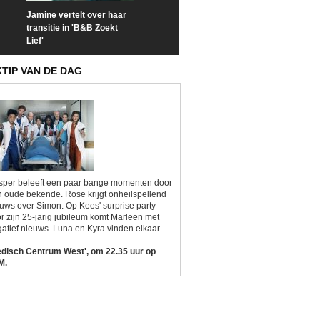
Jamine vertelt over haar
Prime Video deelt officiële
Check nu de offi
transitie in 'B&B Zoekt
trailer van 'L*VE KLEINE'
trailer van 'The
Lief'
Sunrise'
KTIP VAN DE DAG
sper beleeft een paar bange momenten door
 oude bekende. Rose krijgt onheilspellend
uws over Simon. Op Kees' surprise party
r zijn 25-jarig jubileum komt Marleen met
atief nieuws. Luna en Kyra vinden elkaar.
edisch Centrum West', om 22.35 uur op
M.