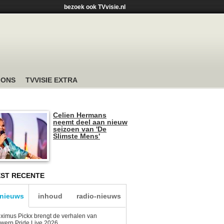
bezoek ook TVvisie.nl
 ONS
TVVISIE EXTRA
Celien Hermans
neemt deel aan nieuw
seizoen van 'De
Slimste Mens'
ST RECENTE
-nieuws
inhoud
radio-nieuws
ximus Pickx brengt de verhalen van
werp Pride Live 2026