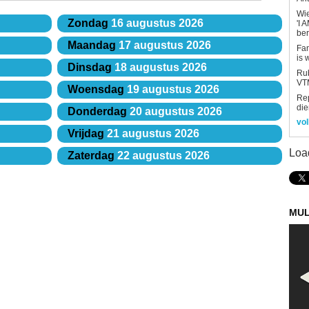
Wi
Zondag
16 augustus 2026
'I 
be
Maandag
17 augustus 2026
Fan
is 
Dinsdag
18 augustus 2026
Rub
VTM
Woensdag
19 augustus 2026
Re
die
Donderdag
20 augustus 2026
vol
Vrijdag
21 augustus 2026
Loa
Zaterdag
22 augustus 2026
MUL