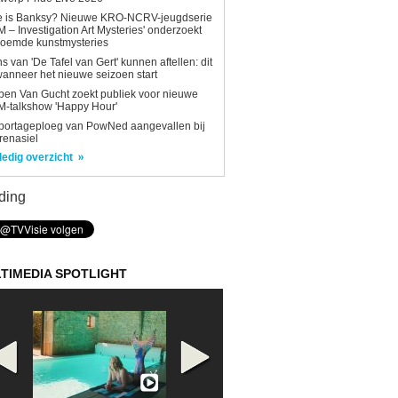
e is Banksy? Nieuwe KRO-NCRV-jeugdserie
AM – Investigation Art Mysteries' onderzoekt
roemde kunstmysteries
s van 'De Tafel van Gert' kunnen aftellen: dit
wanneer het nieuwe seizoen start
en Van Gucht zoekt publiek voor nieuwe
-talkshow 'Happy Hour'
portageploeg van PowNed aangevallen bij
renasiel
ledig overzicht
ding
TIMEDIA SPOTLIGHT