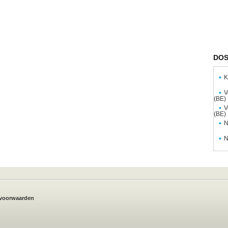
DOS
K
V
(BE)
V
(BE)
N
N
voorwaarden