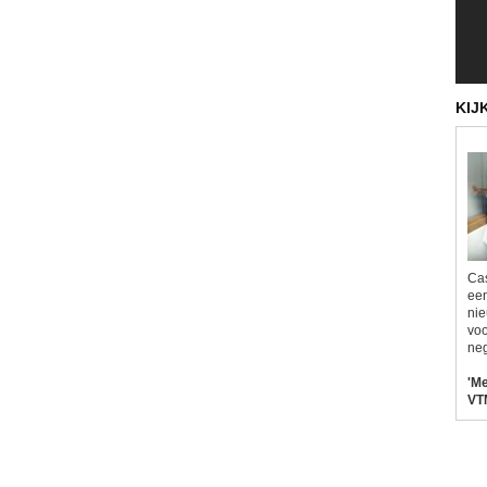
KIJ
Ca
een
nie
voo
neg
'M
VT