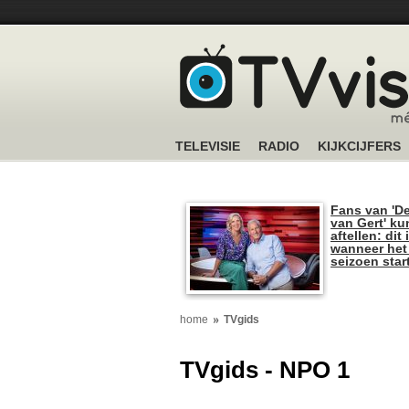
TELEVISIE
RADIO
KIJKCIJFERS
Fans van 'De
van Gert' k
aftellen: dit 
wanneer het
seizoen star
home
TVgids
TVgids - NPO 1