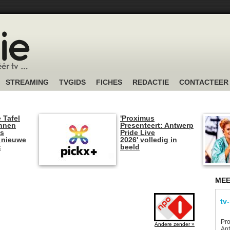
STREAMING
TVGIDS
FICHES
REDACTIE
CONTACTEER
 Tafel
'Proximus
unnen
Presenteert: Antwerp
is
Pride Live
 nieuwe
2026' volledig in
t
beeld
MEE
tv
Pro
Andere zender »
Ant