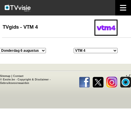
home
TVgids
TVgids - VTM 4
Sitemap
|
Contact
©
Exsite.be
-
Copyright & Disclaimer
-
Gebruiksvoorwaarden