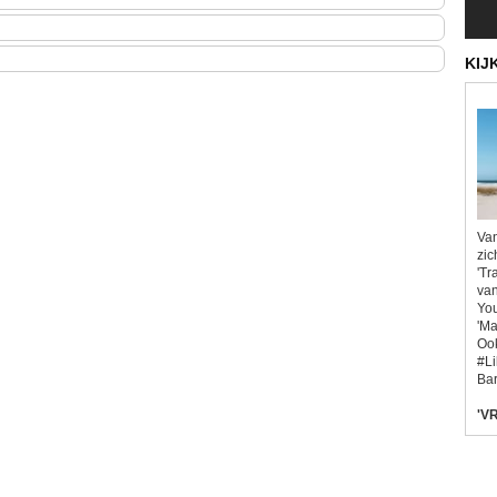
KIJ
Van
zic
'Tr
van
You
'Ma
Ook
#L
Bar
'VR