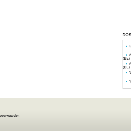
DOS
K
V
(BE)
V
(BE)
N
N
voorwaarden