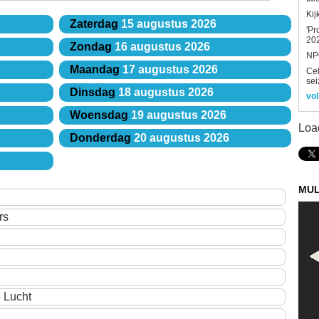
Kij
Zaterdag
15 augustus 2026
'Pr
202
Zondag
16 augustus 2026
NPO
Maandag
17 augustus 2026
Ce
sei
Dinsdag
18 augustus 2026
vol
Woensdag
19 augustus 2026
Loa
Donderdag
20 augustus 2026
MUL
rs
 Lucht