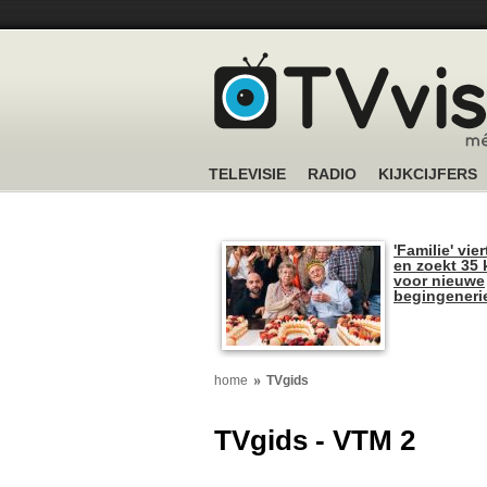
TELEVISIE
RADIO
KIJKCIJFERS
'Familie' vier
en zoekt 35 
voor nieuwe
begingeneri
home
TVgids
TVgids - VTM 2