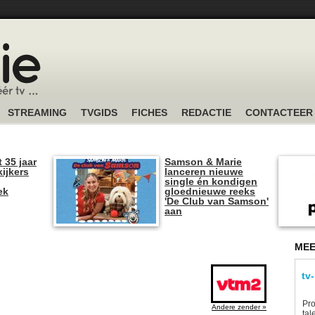
STREAMING
TVGIDS
FICHES
REDACTIE
CONTACTEER
t 35 jaar
Samson & Marie
kijkers
lanceren nieuwe
single én kondigen
ek
gloednieuwe reeks
'De Club van Samson'
aan
MEE
tv
Pro
Andere zender »
tal