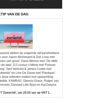
Sunrise'
Kitsch'
KTIP VAN DE DAG
avond stellen de volgende vijf kanshebbers
h voor: Aaron Blommaert & Zoë Livay met
anen van goud', Dana Winner met ' De stilte
 de stad', DJ Licious x Milow met 'Forever
ng', Gert Verhulst & James Cooke met
diwodo' en Line De Dauw met 'Plankgas'.
 deze artiesten maken hun opwachting:
ikeMe, KAMRAD, Glennis Grace, Rutger van
neveld, Dressed Like Boys en Kat Deluna.
T Zomerhit', om 20.55 uur op VRT 1.