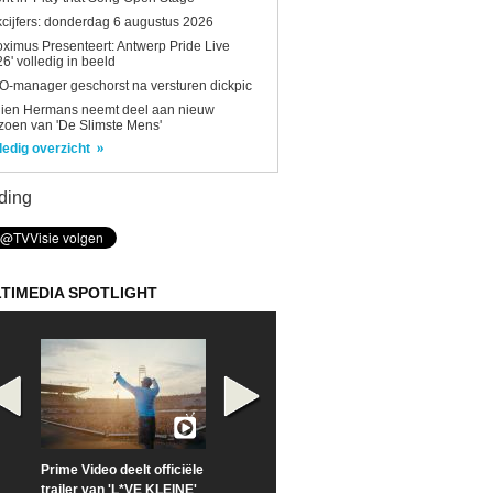
kcijfers: donderdag 6 augustus 2026
oximus Presenteert: Antwerp Pride Live
6' volledig in beeld
-manager geschorst na versturen dickpic
lien Hermans neemt deel aan nieuw
zoen van 'De Slimste Mens'
ledig overzicht
ding
TIMEDIA SPOTLIGHT
Prime Video deelt officiële
Check nu de officiële
Neem samen m
trailer van 'L*VE KLEINE'
trailer van 'The Last
een kijkje op '