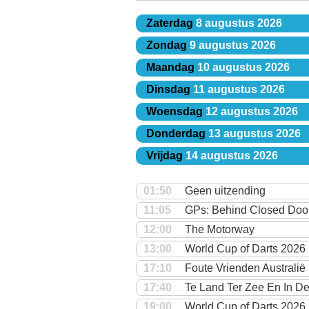
Zaterdag
8 augustus 2026
Zondag
9 augustus 2026
Maandag
10 augustus 2026
Dinsdag
11 augustus 2026
Woensdag
12 augustus 2026
Donderdag
13 augustus 2026
Vrijdag
14 augustus 2026
01:50
Geen uitzending
11:05
GPs: Behind Closed Doo
12:00
The Motorway
13:00
World Cup of Darts 2026
17:10
Foute Vrienden Australië
17:40
Te Land Ter Zee En In De
19:00
World Cup of Darts 2026