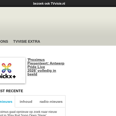
bezoek ook TVvisie.nl
 ONS
TVVISIE EXTRA
'Proximus
Presenteert: Antwerp
Pride Live
2026' volledig in
beeld
ST RECENTE
-nieuws
inhoud
radio-nieuws
ximus gaat opnieuw op zoek naar nieuw
ent in 'Play that Song Open Stage'