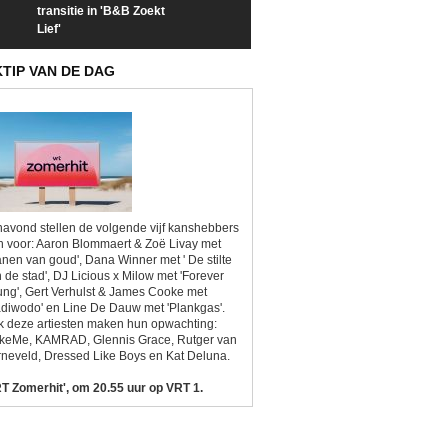
transitie in 'B&B Zoekt
trailer van 'L*VE KLEINE'
trailer van 'The
Lief'
Sunrise'
KTIP VAN DE DAG
avond stellen de volgende vijf kanshebbers
h voor: Aaron Blommaert & Zoë Livay met
anen van goud', Dana Winner met ' De stilte
 de stad', DJ Licious x Milow met 'Forever
ng', Gert Verhulst & James Cooke met
diwodo' en Line De Dauw met 'Plankgas'.
 deze artiesten maken hun opwachting:
ikeMe, KAMRAD, Glennis Grace, Rutger van
neveld, Dressed Like Boys en Kat Deluna.
T Zomerhit', om 20.55 uur op VRT 1.