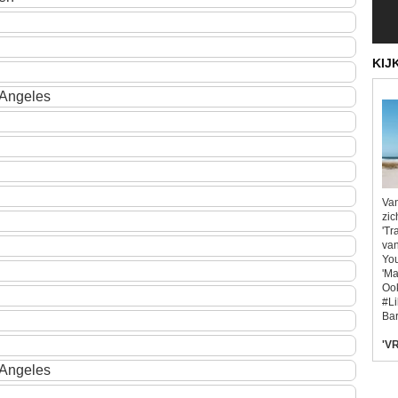
KIJ
s Angeles
Van
zic
'Tr
van
You
'Ma
Ook
#L
Bar
'VR
s Angeles