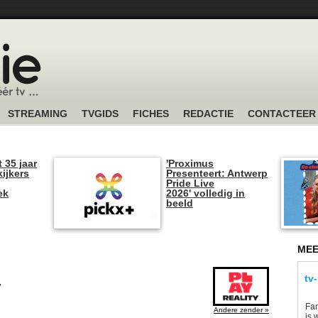
STREAMING
TVGIDS
FICHES
REDACTIE
CONTACTEER
t 35 jaar
'Proximus
kijkers
Presenteert: Antwerp
Pride Live
ek
2026' volledig in
beeld
MEE
tv
y
Fan
Andere zender »
is 