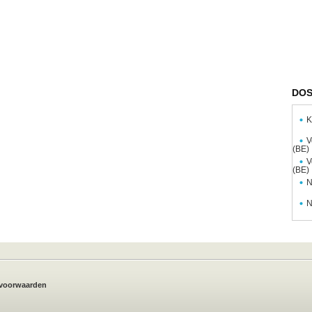
DOS
K
V
(BE)
V
(BE)
N
N
voorwaarden