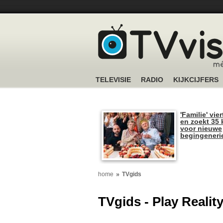
TELEVISIE
RADIO
KIJKCIJFERS
'Familie' vier
en zoekt 35 
voor nieuwe
begingeneri
home
TVgids
TVgids - Play Realit