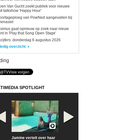
en Van Gucht zoekt publiek voor nieuwe
-talkshow 'Happy Hour'
portageploeg van PowNed aangevallen bij
renasiel
ximus gaat opnieuw op zoek naar nieuw
ent in 'Play that Song Open Stage'
kcijfers: donderdag 6 augustus 2026
ledig overzicht
ding
TIMEDIA SPOTLIGHT
Jamine vertelt over haar
Prime Video deelt officiële
Check nu de offi