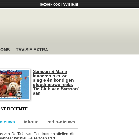
bezoek ook TVvisie.nl
 ONS
TVVISIE EXTRA
Samson & Marie
lanceren nieuwe
single én kondigen
gloednieuwe reeks
'De Club van Samson'
aan
ST RECENTE
-nieuws
inhoud
radio-nieuws
s van 'De Tafel van Gert' kunnen aftellen: dit
wanneer het nieuwe seizoen start