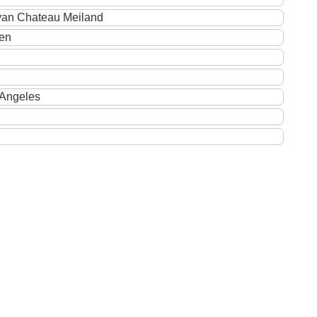
van Chateau Meiland
ren
s Angeles