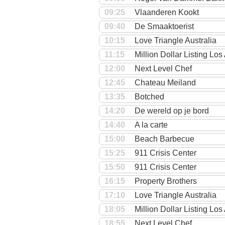
09:25
Vlaanderen Kookt
09:40
De Smaaktoerist
10:15
Love Triangle Australia
11:15
Million Dollar Listing Lo
12:00
Next Level Chef
12:45
Chateau Meiland
13:35
Botched
14:20
De wereld op je bord
14:40
A la carte
15:00
Beach Barbecue
15:25
911 Crisis Center
15:50
911 Crisis Center
16:15
Property Brothers
17:10
Love Triangle Australia
18:05
Million Dollar Listing Lo
18:55
Next Level Chef