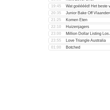
19:45
Wat goééééd! Het beste 
20:35
Junior Bake Off Vlaande
21:25
Komen Eten
22:10
Huizenjagers
23:00
Million Dollar Listing Lo
23:55
Love Triangle Australia
01:00
Botched