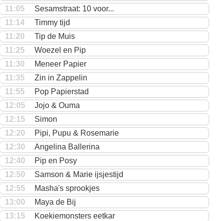
11:05
Sesamstraat: 10 voor...
11:14
Timmy tijd
11:20
Tip de Muis
11:25
Woezel en Pip
11:30
Meneer Papier
11:35
Zin in Zappelin
11:55
Pop Papierstad
12:05
Jojo & Ouma
12:15
Simon
12:20
Pipi, Pupu & Rosemarie
12:30
Angelina Ballerina
12:40
Pip en Posy
12:50
Samson & Marie ijsjestijd
12:55
Masha's sprookjes
13:00
Maya de Bij
13:15
Koekiemonsters eetkar