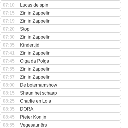
07:10
Lucas de spin
07:15
Zin in Zappelin
07:19
Zin in Zappelin
07:20
Stop!
07:30
Zin in Zappelin
07:35
Kindertijd
07:41
Zin in Zappelin
07:45
Olga da Polga
07:55
Zin in Zappelin
07:57
Zin in Zappelin
08:00
De boterhamshow
08:15
Shaun het schaap
08:25
Charlie en Lola
08:35
DORA
08:45
Pieter Konijn
08:55
Vegesauriërs