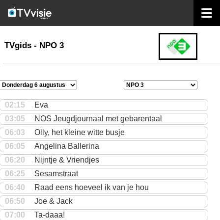
home
TVgids
TVgids - NPO 3
02:15
Eva
03:05
NOS Jeugdjournaal met gebarentaal
06:03
Olly, het kleine witte busje
06:05
Angelina Ballerina
06:20
Nijntje & Vriendjes
06:25
Sesamstraat
06:40
Raad eens hoeveel ik van je hou
06:50
Joe & Jack
07:00
Ta-daaa!