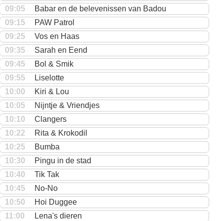
09:05
Babar en de belevenissen van Badou
09:15
PAW Patrol
09:25
Vos en Haas
09:35
Sarah en Eend
09:45
Bol & Smik
09:55
Liselotte
10:00
Kiri & Lou
10:05
Nijntje & Vriendjes
10:10
Clangers
10:22
Rita & Krokodil
10:25
Bumba
10:30
Pingu in de stad
10:40
Tik Tak
10:45
No-No
10:50
Hoi Duggee
11:00
Lena's dieren