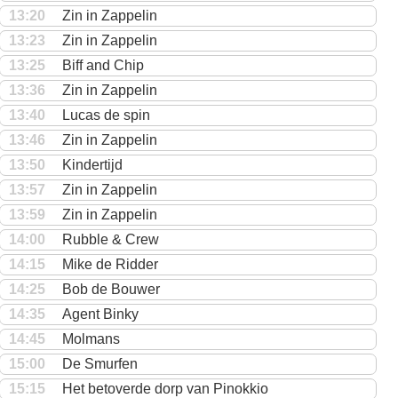
13:20
Zin in Zappelin
13:23
Zin in Zappelin
13:25
Biff and Chip
13:36
Zin in Zappelin
13:40
Lucas de spin
13:46
Zin in Zappelin
13:50
Kindertijd
13:57
Zin in Zappelin
13:59
Zin in Zappelin
14:00
Rubble & Crew
14:15
Mike de Ridder
14:25
Bob de Bouwer
14:35
Agent Binky
14:45
Molmans
15:00
De Smurfen
15:15
Het betoverde dorp van Pinokkio