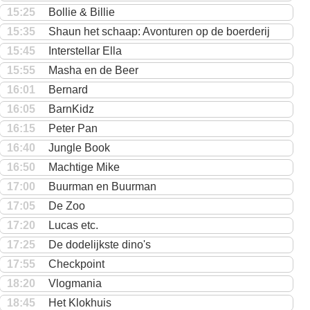
15:25
Bollie & Billie
15:35
Shaun het schaap: Avonturen op de boerderij
15:45
Interstellar Ella
15:55
Masha en de Beer
16:01
Bernard
16:05
BarnKidz
16:15
Peter Pan
16:40
Jungle Book
16:50
Machtige Mike
17:00
Buurman en Buurman
17:05
De Zoo
17:20
Lucas etc.
17:25
De dodelijkste dino's
17:55
Checkpoint
18:20
Vlogmania
18:45
Het Klokhuis