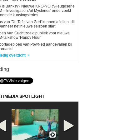
e is Banksy? Nieuwe KRO-NCRV-jeugdserie
AM – Investigation Art Mysteries' onderzoekt
roemde kunstmysteries
s van 'De Tafel van Gert' kunnen aftellen: dit
wanneer het nieuwe seizoen start
en Van Gucht zoekt publiek voor nieuwe
-talkshow 'Happy Hour'
portageploeg van PowNed aangevallen bij
renasiel
ledig overzicht
ding
TIMEDIA SPOTLIGHT