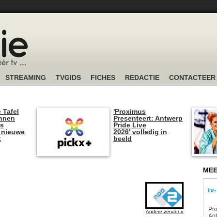
STREAMING
TVGIDS
FICHES
REDACTIE
CONTACTEER
 Tafel
'Proximus
unnen
Presenteert: Antwerp
is
Pride Live
 nieuwe
2026' volledig in
t
beeld
MEE
tv
Pro
Andere zender »
Ant