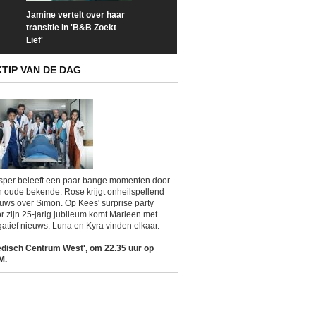
Jamine vertelt over haar
Prime Video deelt officiële
Check nu de offi
transitie in 'B&B Zoekt
trailer van 'L*VE KLEINE'
trailer van 'The
Lief'
Sunrise'
KTIP VAN DE DAG
sper beleeft een paar bange momenten door
 oude bekende. Rose krijgt onheilspellend
uws over Simon. Op Kees' surprise party
r zijn 25-jarig jubileum komt Marleen met
atief nieuws. Luna en Kyra vinden elkaar.
edisch Centrum West', om 22.35 uur op
M.