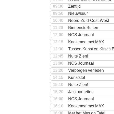
09:30
Zentijd
09:50
Nieuwsuur
10:40
Noord-Zuid-Oost-West
11:20
BinnensteBuiten
12:00
NOS Journaal
12:15
Kook mee met MAX
12:30
Tussen Kunst en Kitsch E
12:45
Nu te Zien!
13:00
NOS Journaal
13:20
Verborgen verleden
14:15
Kunststof
15:10
Nu te Zien!
15:20
Jazzportretten
16:00
NOS Journaal
16:10
Kook mee met MAX
16:30
Met het Mes op Tafel