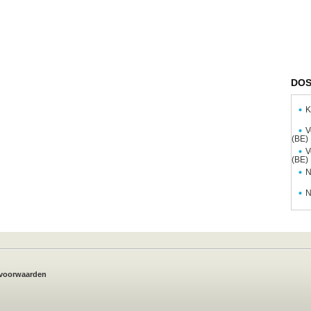
DOS
K
V
(BE)
V
(BE)
N
N
voorwaarden