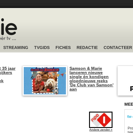
STREAMING
TVGIDS
FICHES
REDACTIE
CONTACTEER
t 35 jaar
Samson & Marie
kijkers
lanceren nieuwe
single én kondigen
ek
gloednieuwe reeks
'De Club van Samson'
aan
MEE
tv
Pro
Andere zender »
tal