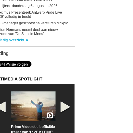
kcijfers: donderdag 6 augustus 2026
oximus Presenteert: Antwerp Pride Live
6' volledig in beeld
-manager geschorst na versturen dickpic
lien Hermans neemt deel aan nieuw
zoen van 'De Slimste Mens'
ledig overzicht
ding
TIMEDIA SPOTLIGHT
Prime Video deelt officiële
Check nu de officiële
Neem samen m
trailer van 'L*VE KLEINE'
trailer van 'The Last
een kijkje op '