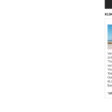
KIJ
Van
zic
'Tr
van
You
'Ma
Ook
#L
Bar
'VR