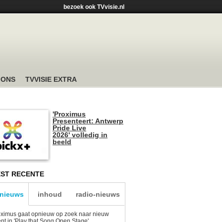
bezoek ook TVvisie.nl
 ONS
TVVISIE EXTRA
'Proximus
Presenteert: Antwerp
Pride Live
2026' volledig in
beeld
ST RECENTE
-nieuws
inhoud
radio-nieuws
ximus gaat opnieuw op zoek naar nieuw
ent in 'Play that Song Open Stage'