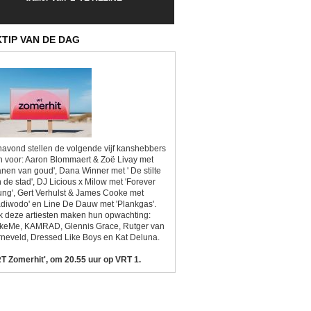
Sunrise'
Kitsch'
KTIP VAN DE DAG
avond stellen de volgende vijf kanshebbers
h voor: Aaron Blommaert & Zoë Livay met
anen van goud', Dana Winner met ' De stilte
 de stad', DJ Licious x Milow met 'Forever
ng', Gert Verhulst & James Cooke met
diwodo' en Line De Dauw met 'Plankgas'.
 deze artiesten maken hun opwachting:
ikeMe, KAMRAD, Glennis Grace, Rutger van
neveld, Dressed Like Boys en Kat Deluna.
T Zomerhit', om 20.55 uur op VRT 1.