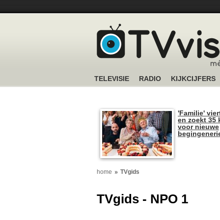
TELEVISIE
RADIO
KIJKCIJFERS
'Familie' vier
en zoekt 35 
voor nieuwe
begingeneri
home
TVgids
TVgids - NPO 1