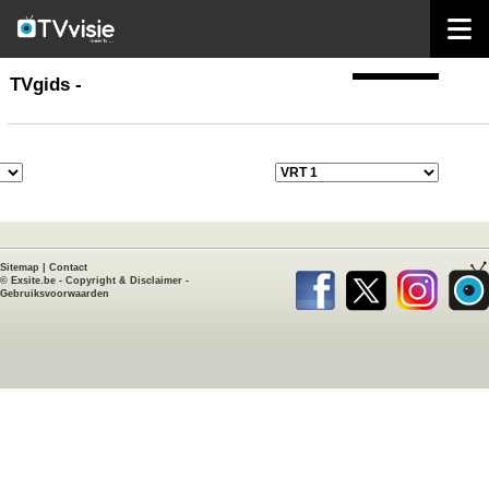
home
TVgids
TVgids -
Sitemap
|
Contact
©
Exsite.be
-
Copyright & Disclaimer
-
Gebruiksvoorwaarden