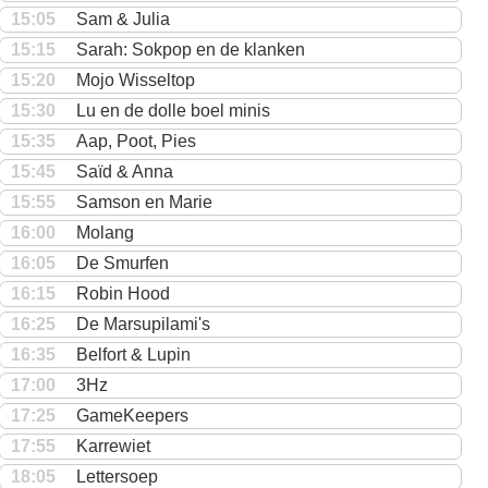
15:05
Sam & Julia
15:15
Sarah: Sokpop en de klanken
15:20
Mojo Wisseltop
15:30
Lu en de dolle boel minis
15:35
Aap, Poot, Pies
15:45
Saïd & Anna
15:55
Samson en Marie
16:00
Molang
16:05
De Smurfen
16:15
Robin Hood
16:25
De Marsupilami's
16:35
Belfort & Lupin
17:00
3Hz
17:25
GameKeepers
17:55
Karrewiet
18:05
Lettersoep