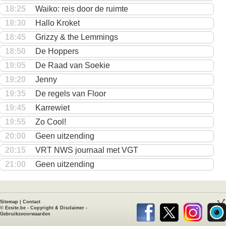
18:25
Waiko: reis door de ruimte
18:30
Hallo Kroket
18:45
Grizzy & the Lemmings
18:50
De Hoppers
19:05
De Raad van Soekie
19:20
Jenny
19:35
De regels van Floor
19:45
Karrewiet
19:55
Zo Cool!
20:00
Geen uitzending
20:15
VRT NWS journaal met VGT
21:00
Geen uitzending
Sitemap
|
Contact
©
Exsite.be
-
Copyright & Disclaimer
-
Gebruiksvoorwaarden