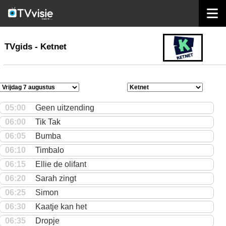
home
TVgids
TVgids - Ketnet
05:00
Geen uitzending
06:00
Tik Tak
06:05
Bumba
06:10
Timbalo
06:15
Ellie de olifant
06:20
Sarah zingt
06:25
Simon
06:30
Kaatje kan het
06:35
Dropje