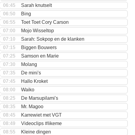
06:45
Sarah knutselt
06:50
Bing
06:55
Toet Toet Cory Carson
07:00
Mojo Wisseltop
07:10
Sarah: Sokpop en de klanken
07:15
Biggen Bouwers
07:25
Samson en Marie
07:30
Molang
07:35
De mini's
07:45
Hallo Kroket
08:00
Waiko
08:25
De Marsupilami's
08:35
Mr. Magoo
08:45
Karrewiet met VGT
08:49
Videoclips #likeme
08:55
Kleine dingen