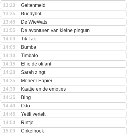
13:20
Geitenmeid
13:35
Buddybot
13:45
De WieWats
13:55
De avonturen van kleine pinguïn
14:00
Tik Tak
14:05
Bumba
14:10
Timbalo
14:15
Ellie de olifant
14:20
Sarah zingt
14:25
Meneer Papier
14:30
Kaatje en de emoties
14:35
Bing
14:40
Odo
14:45
Yetili vertelt
14:54
Rintje
15:00
Cirkelhoek