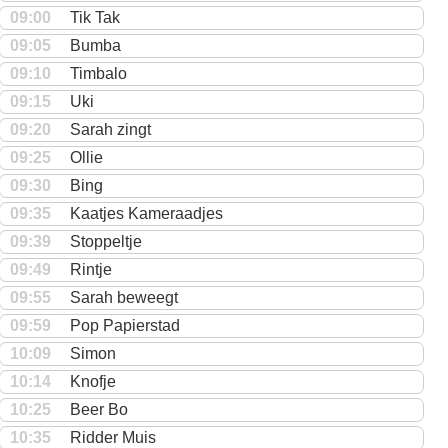
09:00
Tik Tak
09:05
Bumba
09:10
Timbalo
09:15
Uki
09:20
Sarah zingt
09:25
Ollie
09:30
Bing
09:35
Kaatjes Kameraadjes
09:39
Stoppeltje
09:49
Rintje
09:55
Sarah beweegt
09:59
Pop Papierstad
10:09
Simon
10:14
Knofje
10:25
Beer Bo
10:35
Ridder Muis