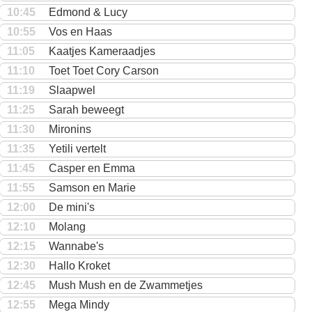
10:45
Edmond & Lucy
10:55
Vos en Haas
11:05
Kaatjes Kameraadjes
11:10
Toet Toet Cory Carson
11:19
Slaapwel
11:25
Sarah beweegt
11:30
Mironins
11:35
Yetili vertelt
11:45
Casper en Emma
11:55
Samson en Marie
12:00
De mini's
12:10
Molang
12:15
Wannabe's
12:30
Hallo Kroket
12:45
Mush Mush en de Zwammetjes
12:55
Mega Mindy