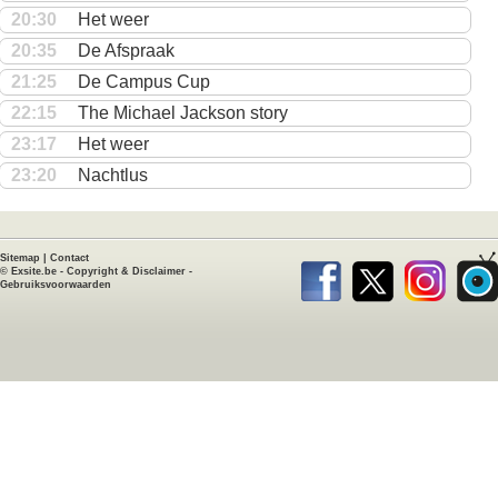
20:30
Het weer
20:35
De Afspraak
21:25
De Campus Cup
22:15
The Michael Jackson story
23:17
Het weer
23:20
Nachtlus
Sitemap
|
Contact
©
Exsite.be
-
Copyright & Disclaimer
-
Gebruiksvoorwaarden