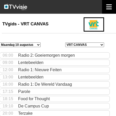
home
TVgids
TVgids - VRT CANVAS
06:00
Radio 2: Goeiemorgen morgen
09:00
Lentebeelden
12:00
Radio 1: Nieuwe Feiten
13:00
Lentebeelden
16:00
Radio 1: De Wereld Vandaag
17:15
Parole
18:15
Food for Thought
19:10
De Campus Cup
20:00
Terzake