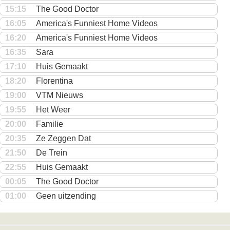
15:15
The Good Doctor
16:05
America's Funniest Home Videos
16:20
America's Funniest Home Videos
16:35
Sara
17:10
Huis Gemaakt
18:20
Florentina
19:00
VTM Nieuws
19:55
Het Weer
20:00
Familie
20:35
Ze Zeggen Dat
21:50
De Trein
22:55
Huis Gemaakt
00:05
The Good Doctor
01:00
Geen uitzending