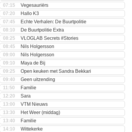
07:15
Vegesauriërs
07:20
Hallo K3
07:45
Echte Verhalen: De Buurtpolitie
08:10
De Buurtpolitie Extra
08:25
VLOGLAB Secrets #Stories
08:45
Nils Holgersson
09:00
Nils Holgersson
09:10
Maya de Bij
09:25
Open keuken met Sandra Bekkari
09:40
Geen uitzending
11:50
Familie
12:20
Sara
13:00
VTM Nieuws
13:30
Het Weer (middag)
13:40
Familie
14:10
Wittekerke