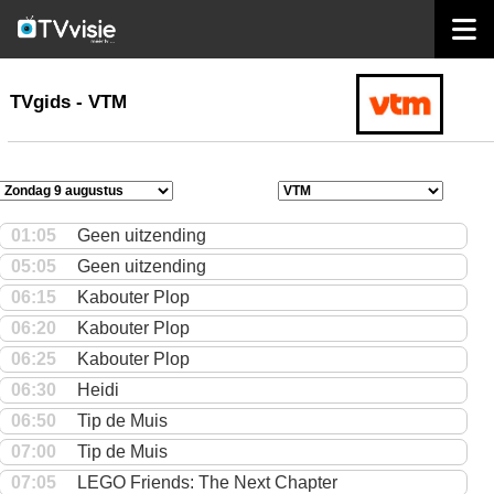
home
TVgids
TVgids - VTM
01:05
Geen uitzending
05:05
Geen uitzending
06:15
Kabouter Plop
06:20
Kabouter Plop
06:25
Kabouter Plop
06:30
Heidi
06:50
Tip de Muis
07:00
Tip de Muis
07:05
LEGO Friends: The Next Chapter