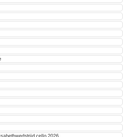
e
isabethwedstrijd cello 2026