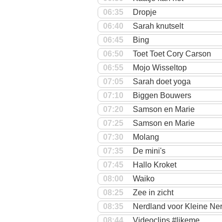
06:35
Dropje
06:40
Sarah knutselt
06:45
Bing
06:50
Toet Toet Cory Carson
06:55
Mojo Wisseltop
07:05
Sarah doet yoga
07:10
Biggen Bouwers
07:20
Samson en Marie
07:25
Samson en Marie
07:30
Molang
07:35
De mini's
07:45
Hallo Kroket
08:00
Waiko
08:25
Zee in zicht
08:35
Nerdland voor Kleine Ne
08:44
Videoclips #likeme