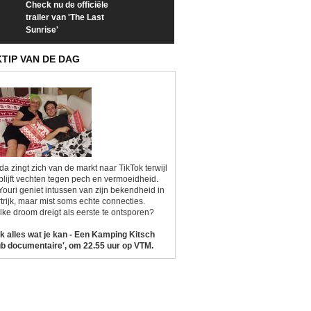
Check nu de officiële
Neem samen met VTM
Goedele Lieken
trailer van 'The Last
een kijkje op 'Kamping
taboes in inter
Sunrise'
Kitsch'
'A-typisch'
KTIP VAN DE DAG
da zingt zich van de markt naar TikTok terwijl
blijft vechten tegen pech en vermoeidheid.
Youri geniet intussen van zijn bekendheid in
trijk, maar mist soms echte connecties.
ke droom dreigt als eerste te ontsporen?
k alles wat je kan - Een Kamping Kitsch
b documentaire', om 22.55 uur op VTM.