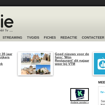
STREAMING
TVGIDS
FICHES
REDACTIE
CONTACTEER
t 35 jaar
Goed nieuws voor de
kijkers
fans: 'Mijn
Restaurant' dit najaar
ek
weer bij VTM
MEE
tv
Sam
Andere zender »
kon