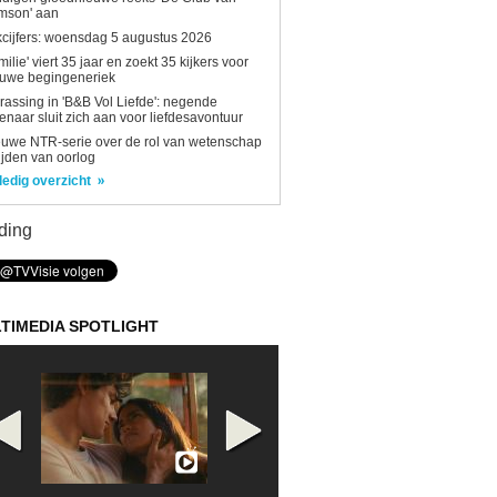
mson' aan
kcijfers: woensdag 5 augustus 2026
milie' viert 35 jaar en zoekt 35 kijkers voor
euwe begingeneriek
rassing in 'B&B Vol Liefde': negende
enaar sluit zich aan voor liefdesavontuur
uwe NTR-serie over de rol van wetenschap
tijden van oorlog
ledig overzicht
ding
TIMEDIA SPOTLIGHT