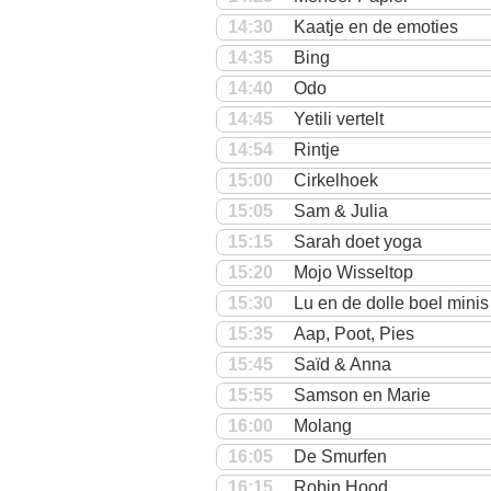
14:30
Kaatje en de emoties
14:35
Bing
14:40
Odo
14:45
Yetili vertelt
14:54
Rintje
15:00
Cirkelhoek
15:05
Sam & Julia
15:15
Sarah doet yoga
15:20
Mojo Wisseltop
15:30
Lu en de dolle boel minis
15:35
Aap, Poot, Pies
15:45
Saïd & Anna
15:55
Samson en Marie
16:00
Molang
16:05
De Smurfen
16:15
Robin Hood