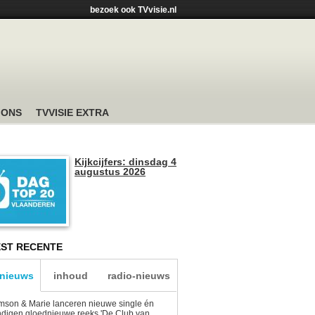
bezoek ook TVvisie.nl
 ONS
TVVISIE EXTRA
Kijkcijfers: dinsdag 4
augustus 2026
ST RECENTE
-nieuws
inhoud
radio-nieuws
son & Marie lanceren nieuwe single én
digen gloednieuwe reeks 'De Club van