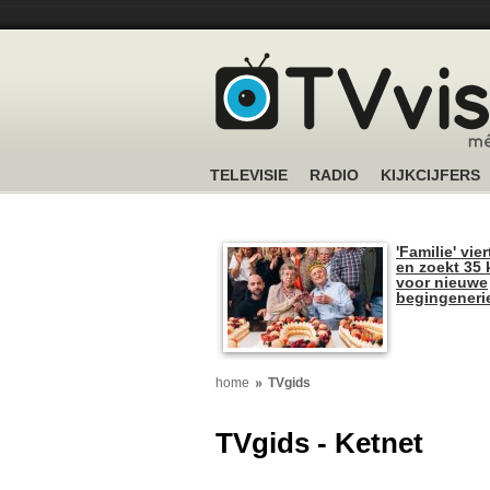
TELEVISIE
RADIO
KIJKCIJFERS
'Familie' vier
en zoekt 35 
voor nieuwe
begingeneri
home
TVgids
TVgids - Ketnet