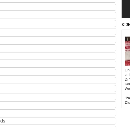
KIJ
Lin
ze 
Dj 
Kor
Wel
'Pa
Clu
rds