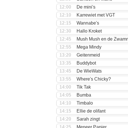
12:00
De mini's
12:10
Karrewiet met VGT
12:15
Wannabe's
12:30
Hallo Kroket
12:45
Mush Mush en de Zwamm
12:55
Mega Mindy
13:20
Geitenmeid
13:35
Buddybot
13:45
De WieWats
13:55
Where's Chicky?
14:00
Tik Tak
14:05
Bumba
14:10
Timbalo
14:15
Ellie de olifant
14:20
Sarah zingt
14:25
Meneer Papier