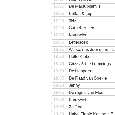
16:25
De Marsupilami's
16:35
Belfort & Lupin
17:00
3Hz
17:25
GameKeepers
17:55
Karrewiet
18:05
Lettersoep
18:25
Waiko: reis door de ruimt
18:30
Hallo Kroket
18:45
Grizzy & the Lemmings
18:50
De Hoppers
19:05
De Raad van Soekie
19:20
Jenny
19:35
De regels van Floor
19:45
Karrewiet
19:55
Zo Cool!
20:00
Halve Finale Koningin El