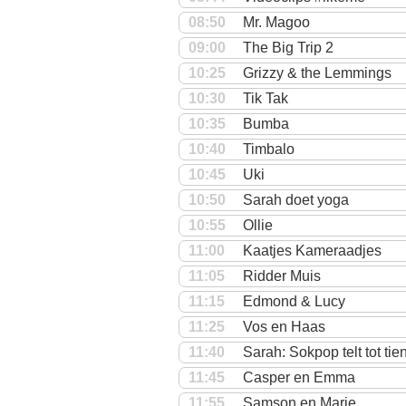
08:50
Mr. Magoo
09:00
The Big Trip 2
10:25
Grizzy & the Lemmings
10:30
Tik Tak
10:35
Bumba
10:40
Timbalo
10:45
Uki
10:50
Sarah doet yoga
10:55
Ollie
11:00
Kaatjes Kameraadjes
11:05
Ridder Muis
11:15
Edmond & Lucy
11:25
Vos en Haas
11:40
Sarah: Sokpop telt tot tie
11:45
Casper en Emma
11:55
Samson en Marie