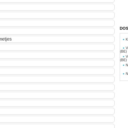
DOS
etjes
K
V
(BE)
V
(BE)
N
N