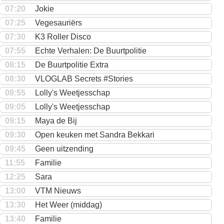
07:20
Jokie
07:25
Vegesauriërs
07:30
K3 Roller Disco
07:55
Echte Verhalen: De Buurtpolitie
08:15
De Buurtpolitie Extra
08:30
VLOGLAB Secrets #Stories
08:55
Lolly's Weetjesschap
09:05
Lolly's Weetjesschap
09:15
Maya de Bij
09:30
Open keuken met Sandra Bekkari
09:45
Geen uitzending
11:55
Familie
12:25
Sara
13:00
VTM Nieuws
13:30
Het Weer (middag)
13:40
Familie