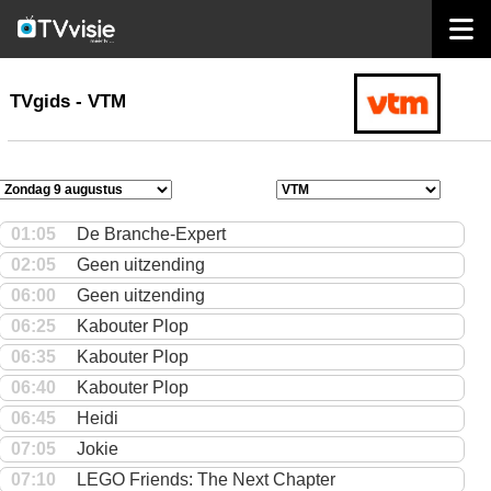
home
TVgids
TVgids - VTM
01:05
De Branche-Expert
02:05
Geen uitzending
06:00
Geen uitzending
06:25
Kabouter Plop
06:35
Kabouter Plop
06:40
Kabouter Plop
06:45
Heidi
07:05
Jokie
07:10
LEGO Friends: The Next Chapter