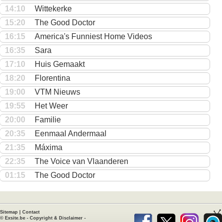
14:10
Wittekerke
15:20
The Good Doctor
16:15
America's Funniest Home Videos
16:35
Sara
17:10
Huis Gemaakt
18:20
Florentina
19:00
VTM Nieuws
19:55
Het Weer
20:00
Familie
20:35
Eenmaal Andermaal
21:35
Máxima
22:35
The Voice van Vlaanderen
01:15
The Good Doctor
Sitemap
|
Contact
©
Exsite.be
-
Copyright & Disclaimer
-