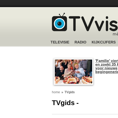
TELEVISIE
RADIO
KIJKCIJFERS
'Familie' vier
en zoekt 35 
voor nieuwe
begingeneri
home
TVgids
TVgids -