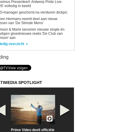
oximus Presenteert: Antwerp Pride Live
6' volledig in beeld
-manager geschorst na versturen dickpic
lien Hermans neemt deel aan nieuw
zoen van 'De Slimste Mens'
son & Marie lanceren nieuwe single én
digen gloednieuwe reeks 'De Club van
mson' aan
ledig overzicht
ding
TIMEDIA SPOTLIGHT
Prime Video deelt officiële
Check nu de officiële
Neem samen m