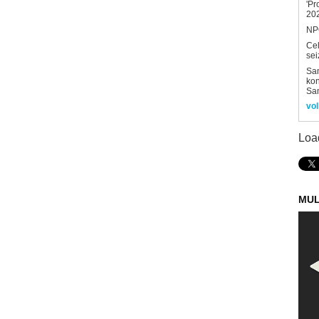
'Pr
202
NPO
Ce
sei
Sam
kon
Sa
vol
Loa
MUL