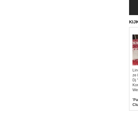
KIJ
Lin
ze 
Dj 
Kor
Wel
'Pa
Clu