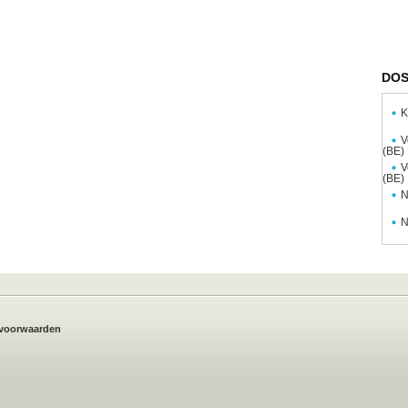
DOS
K
V
(BE)
V
(BE)
N
N
voorwaarden