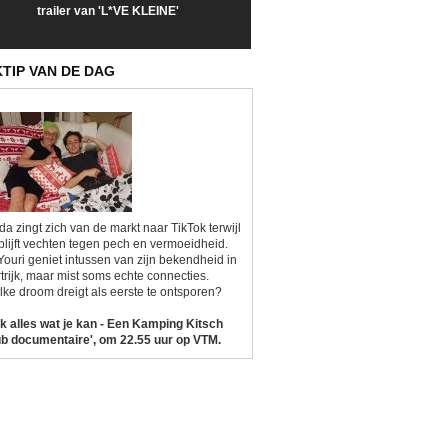
trailer van 'L*VE KLEINE'
trailer van 'The Last
een kijkje op '
Sunrise'
Kitsch'
KTIP VAN DE DAG
da zingt zich van de markt naar TikTok terwijl
blijft vechten tegen pech en vermoeidheid.
Youri geniet intussen van zijn bekendheid in
trijk, maar mist soms echte connecties.
ke droom dreigt als eerste te ontsporen?
k alles wat je kan - Een Kamping Kitsch
b documentaire', om 22.55 uur op VTM.