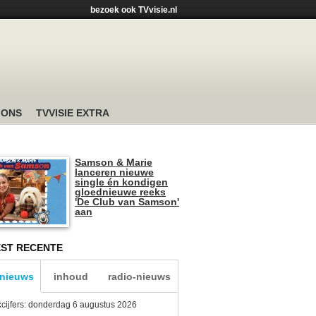
bezoek ook TVvisie.nl
 ONS
TVVISIE EXTRA
Samson & Marie
lanceren nieuwe
single én kondigen
gloednieuwe reeks
'De Club van Samson'
aan
ST RECENTE
-nieuws
inhoud
radio-nieuws
kcijfers: donderdag 6 augustus 2026