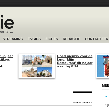
STREAMING
TVGIDS
FICHES
REDACTIE
CONTACTEER
t 35 jaar
Goed nieuws voor de
kijkers
fans: 'Mijn
Restaurant' dit najaar
ek
weer bij VTM
MEE
tv
Andere zender »
Kij