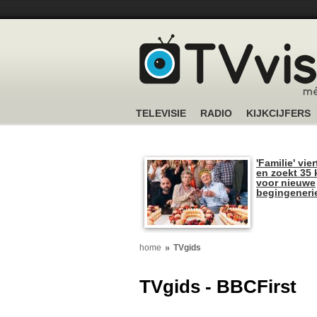
TELEVISIE
RADIO
KIJKCIJFERS
'Familie' vier
en zoekt 35 
voor nieuwe
begingeneri
home
TVgids
TVgids - BBCFirst