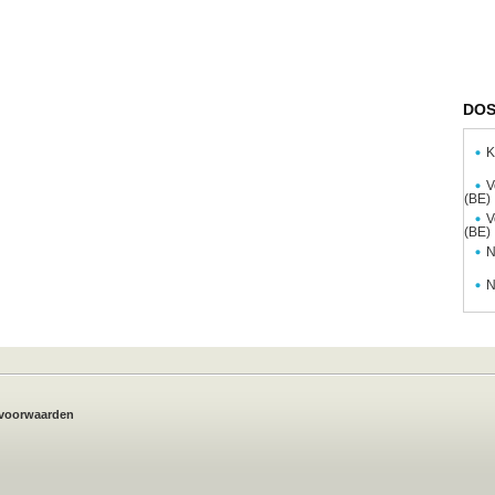
DOS
K
V
(BE)
V
(BE)
N
N
voorwaarden