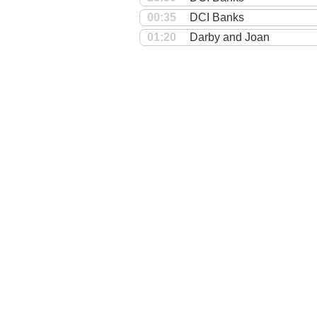
00:35
DCI Banks
01:20
Darby and Joan