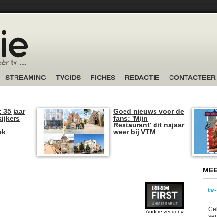
STREAMING
TVGIDS
FICHES
REDACTIE
CONTACTEER
t 35 jaar
Goed nieuws voor de
kijkers
fans: 'Mijn
Restaurant' dit najaar
ek
weer bij VTM
MEE
tv
Ce
Andere zender »
sei