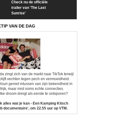
Check nu de officiële
Neem samen met VTM
Goedele Lieken
trailer van 'The Last
een kijkje op 'Kamping
taboes in inter
Sunrise'
Kitsch'
'A-typisch'
KTIP VAN DE DAG
da zingt zich van de markt naar TikTok terwijl
blijft vechten tegen pech en vermoeidheid.
Youri geniet intussen van zijn bekendheid in
trijk, maar mist soms echte connecties.
ke droom dreigt als eerste te ontsporen?
k alles wat je kan - Een Kamping Kitsch
b documentaire', om 22.55 uur op VTM.