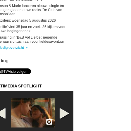
son & Marie lanceren nieuwe single én
digen gloednieuwe reeks 'De Club van
mson' aan
kcijfers: woensdag 5 augustus 2026
milie' viert 35 jaar en zoekt 35 kijkers voor
euwe begingeneriek
rassing in 'B&B Vol Liefde': negende
enaar sluit zich aan voor liefdesavontuur
ledig overzicht
ding
TIMEDIA SPOTLIGHT