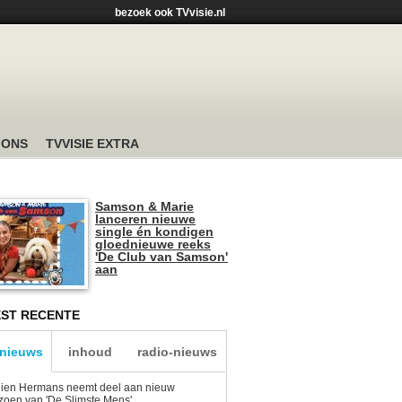
bezoek ook TVvisie.nl
 ONS
TVVISIE EXTRA
Samson & Marie
lanceren nieuwe
single én kondigen
gloednieuwe reeks
'De Club van Samson'
aan
ST RECENTE
-nieuws
inhoud
radio-nieuws
lien Hermans neemt deel aan nieuw
zoen van 'De Slimste Mens'