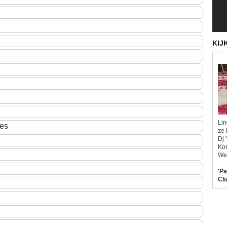
KIJ
Lin
ies
ze 
Dj 
Kor
Wel
'Pa
Clu