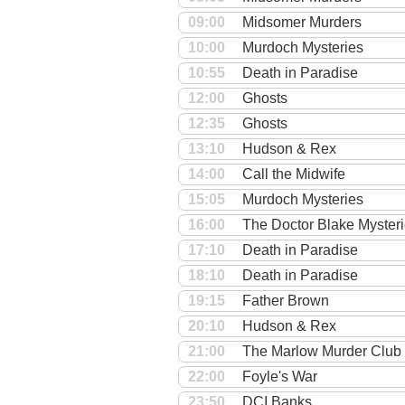
09:00
Midsomer Murders
10:00
Murdoch Mysteries
10:55
Death in Paradise
12:00
Ghosts
12:35
Ghosts
13:10
Hudson & Rex
14:00
Call the Midwife
15:05
Murdoch Mysteries
16:00
The Doctor Blake Myster
17:10
Death in Paradise
18:10
Death in Paradise
19:15
Father Brown
20:10
Hudson & Rex
21:00
The Marlow Murder Club
22:00
Foyle's War
23:50
DCI Banks