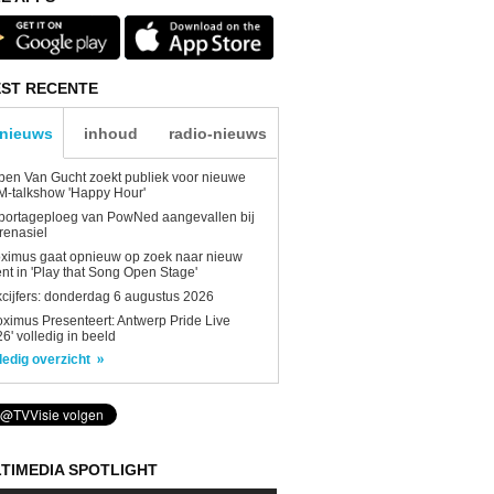
ST RECENTE
-nieuws
inhoud
radio-nieuws
en Van Gucht zoekt publiek voor nieuwe
-talkshow 'Happy Hour'
portageploeg van PowNed aangevallen bij
renasiel
ximus gaat opnieuw op zoek naar nieuw
ent in 'Play that Song Open Stage'
kcijfers: donderdag 6 augustus 2026
oximus Presenteert: Antwerp Pride Live
6' volledig in beeld
ledig overzicht
TIMEDIA SPOTLIGHT