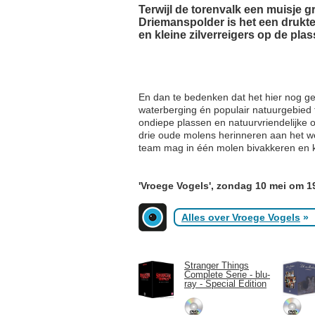
Terwijl de torenvalk een muisje gr
Driemanspolder is het een drukte v
en kleine zilverreigers op de plas
En dan te bedenken dat het hier nog gee
waterberging én populair natuurgebie
ondiepe plassen en natuurvriendelijke o
drie oude molens herinneren aan het w
team mag in één molen bivakkeren en kr
'Vroege Vogels', zondag 10 mei om 1
Alles over Vroege Vogels
»
Stranger Things
Complete Serie - blu-
ray - Special Edition