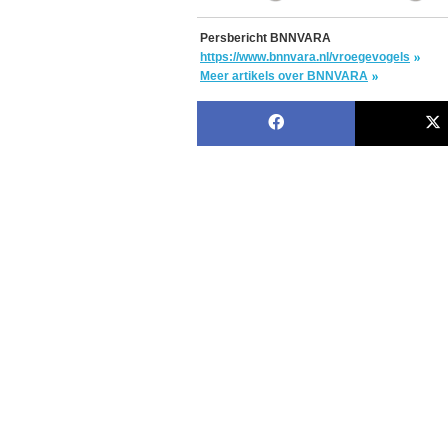
Persbericht BNNVARA
https://www.bnnvara.nl/vroegevogels
Meer artikels over BNNVARA