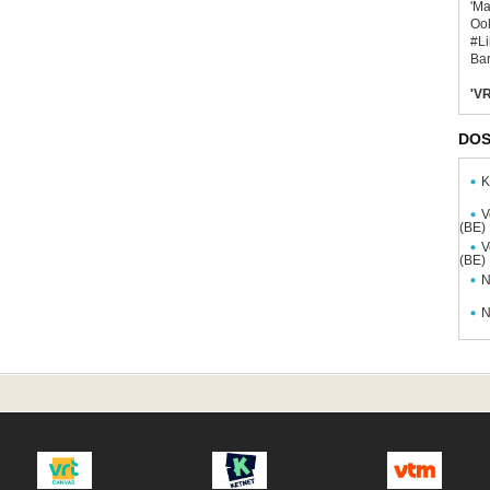
'Ma
Ook
#L
Bar
'VR
DOS
K
V
(BE)
V
(BE)
N
N