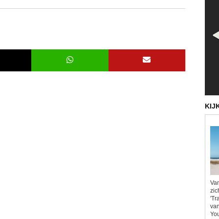
KIJ
Van
zic
'Tr
van
You