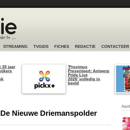
STREAMING
TVGIDS
FICHES
REDACTIE
CONTACTEER
t 35 jaar
'Proximus
kijkers
Presenteert: Antwerp
Pride Live
ek
2026' volledig in
beeld
Aanb
in De Nieuwe Driemanspolder