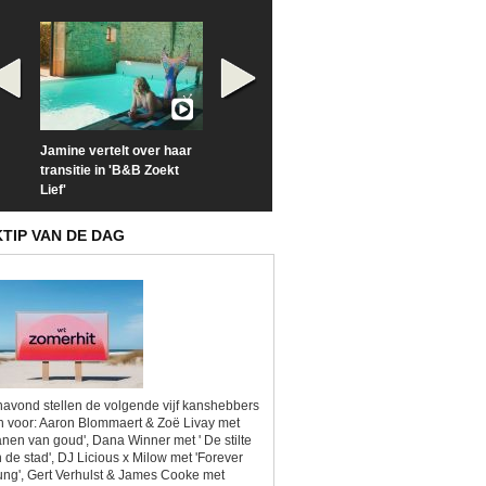
Jamine vertelt over haar
Prime Video deelt officiële
Check nu de offi
transitie in 'B&B Zoekt
trailer van 'L*VE KLEINE'
trailer van 'The
Lief'
Sunrise'
KTIP VAN DE DAG
avond stellen de volgende vijf kanshebbers
h voor: Aaron Blommaert & Zoë Livay met
anen van goud', Dana Winner met ' De stilte
 de stad', DJ Licious x Milow met 'Forever
ng', Gert Verhulst & James Cooke met