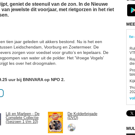
ijpt, geniet de steenuil van de zon. In de Nieuwe
an jewelste dit voorjaar, met rietgorzen in het riet
sen.
MEE
tv
n tien jaar geleden uit akkers bestond. Nu is het een
d tussen Leidschendam, Voorburg en Zoetermeer. De
Rub
evers zorgen voor voedsel voor grutto’s en lepelaars. De
VTM
egpompen van water uit de polder. Het 'Vroege Vogels'
Re
ijgt les over het droogmalen.
die
Pro
tal
9.25 uur bij BNNVARA op NPO 2.
Kij
'Pr
202
vol
Lili en Marleen - De
De Kolderbrigade
Complete Collectie
(DVD)
(Seizoen 1 t/m 10)
MUL