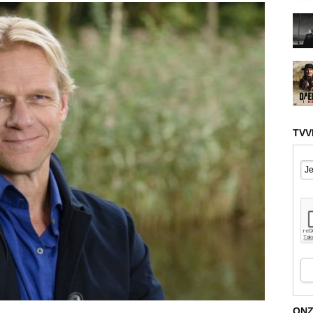
TVV
ONZ