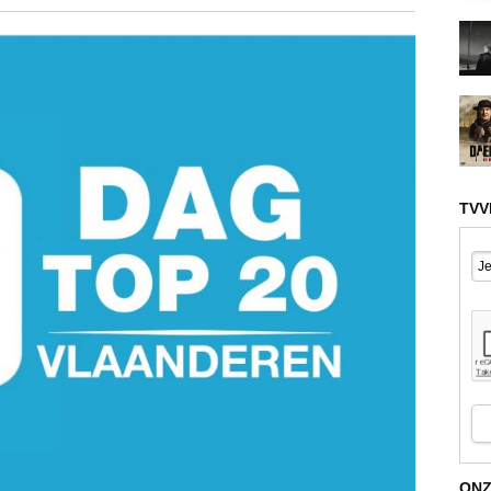
TVV
ONZ