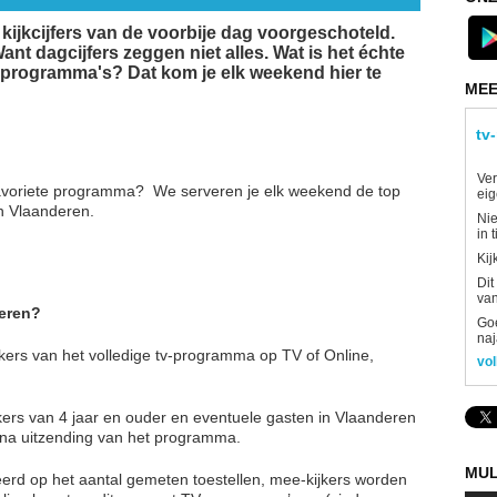
de kijkcijfers van de voorbije dag voorgeschoteld.
nt dagcijfers zeggen niet alles. Wat is het échte
e programma's? Dat kom je elk weekend hier te
MEE
tv
Ver
 favoriete programma? We serveren je elk weekend de top
eig
n Vlaanderen.
Nie
in 
Kij
Dit
van
teren?
Goe
naj
ijkers van het volledige tv-programma op TV of Online,
vol
kers van 4 jaar en ouder en eventuele gasten in Vlaanderen
 na uitzending van het programma.
MUL
aseerd op het aantal gemeten toestellen, mee-kijkers worden