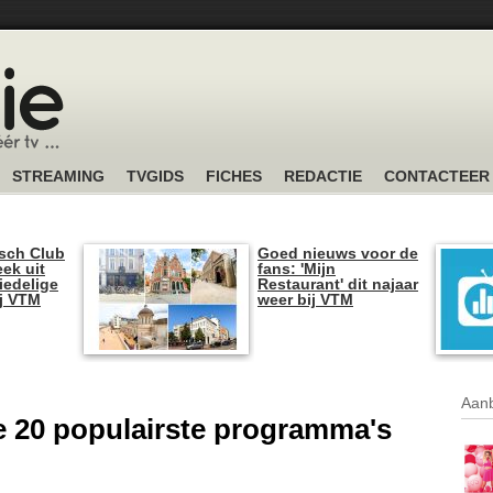
STREAMING
TVGIDS
FICHES
REDACTIE
CONTACTEER
sch Club
Goed nieuws voor de
ek uit
fans: 'Mijn
iedelige
Restaurant' dit najaar
ij VTM
weer bij VTM
Aanb
 de 20 populairste programma's