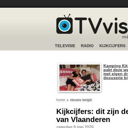
TELEVISIE
RADIO
KIJKCIJFERS
Kamping Kit
pakt deze we
met eigen dr
docuserie b
home
nieuws belgië
Kijkcijfers: dit zijn
van Vlaanderen
zaterdag 9 mei 2026