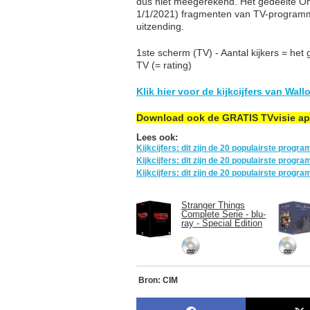
dus niet meegerekend. Het gedeelte On
1/1/2021) fragmenten van TV-programm
uitzending.
1ste scherm (TV) - Aantal kijkers = het
TV (= rating)
Klik hier voor de kijkcijfers van Wall
Download ook de GRATIS TVvisie a
Lees ook:
Kijkcijfers: dit zijn de 20 populairste prog
Kijkcijfers: dit zijn de 20 populairste prog
Kijkcijfers: dit zijn de 20 populairste prog
Stranger Things
Complete Serie - blu-
ray - Special Edition
Bron: CIM