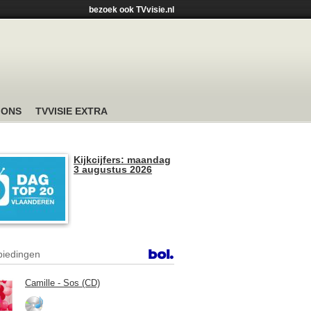
bezoek ook TVvisie.nl
 ONS
TVVISIE EXTRA
Kijkcijfers: maandag
3 augustus 2026
iedingen
Camille - Sos (CD)