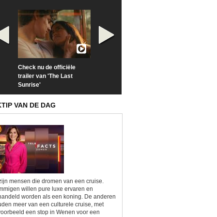
Check nu de officiële
Neem samen met VTM
Goedele Lieken
trailer van 'The Last
een kijkje op 'Kamping
taboes in inter
Sunrise'
Kitsch'
'A-typisch'
KTIP VAN DE DAG
zijn mensen die dromen van een cruise.
migen willen pure luxe ervaren en
andeld worden als een koning. De anderen
den meer van een culturele cruise, met
voorbeeld een stop in Wenen voor een