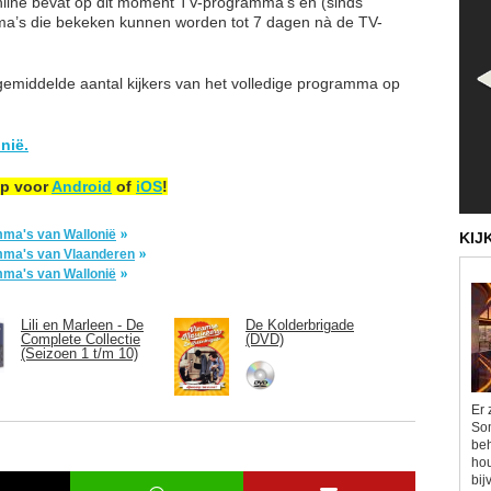
line bevat op dit moment TV-programma’s en (sinds
a’s die bekeken kunnen worden tot 7 dagen nà de TV-
 gemiddelde aantal kijkers van het volledige programma op
onië.
pp voor
Android
of
iOS
!
ramma's van Wallonië
KIJ
ramma's van Vlaanderen
ramma's van Wallonië
Lili en Marleen - De
De Kolderbrigade
Complete Collectie
(DVD)
(Seizoen 1 t/m 10)
Er 
Som
beh
hou
bij