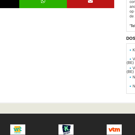
con
and
op 
de 
'Te
DOS
K
V
(BE)
V
(BE)
N
N