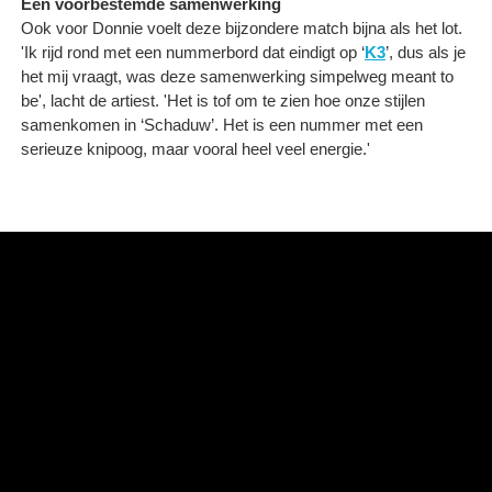
Een voorbestemde samenwerking
Ook voor Donnie voelt deze bijzondere match bijna als het lot.
'Ik rijd rond met een nummerbord dat eindigt op ‘
K3
’, dus als je
het mij vraagt, was deze samenwerking simpelweg meant to
be', lacht de artiest. 'Het is tof om te zien hoe onze stijlen
samenkomen in ‘Schaduw’. Het is een nummer met een
serieuze knipoog, maar vooral heel veel energie.'