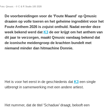
Foto: Qmusic - © C & R Studio 100 2026
De voorbereidingen voor de 'Foute Maand' op Qmusic
draaien op volle toeren en het geheime ingrediënt voor het
Foute Anthem 2026 is zojuist onthuld. Nadat eerder deze
week bekend werd dat
K3
de eer krijgt om het anthem van
dit jaar te verzorgen, maakt Qmusic vandaag bekend dat
de iconische meidengroep de krachten bundelt met
niemand minder dan hitmachine Donnie.
Het is voor het eerst in de geschiedenis dat
K3
een single
uitbrengt in samenwerking met een andere artiest.
Het nummer, dat de titel ‘Schaduw’ draagt, belooft een