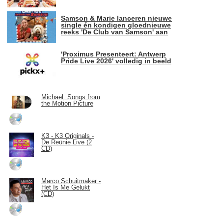
Samson & Marie lanceren nieuwe
single én kondigen gloednieuwe
reeks 'De Club van Samson' aan
'Proximus Presenteert: Antwerp
Pride Live 2026' volledig in beeld
Michael: Songs from
the Motion Picture
K3 - K3 Originals -
De Reünie Live (2
CD)
Marco Schuitmaker -
Het Is Me Gelukt
(CD)