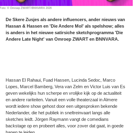
Foto: © Omroep ZWART/BNNVARA 2026
De Skere Zusjes als andere influencers, ander nieuws van
Hassan & Hassen en 'Die Andere Mol' als spelshow; alles
is anders in het nieuwe satirsiche sketchprogramma 'Die
Andere Late Night' van Omroep ZWART en BNNVARA.
Hassan El Rahaui, Fuad Hassen, Lucinda Sedoc, Marco
Lopes, Marcel Bamberg, Vera van Zelm en Victor Luis van Es
geven wekelijks hun scherpe en vrolijke kijk op de actualiteit
en andere rariteiten. Vanuit een volle theaterzaal in Almere
wordt iedere show gehost door een uitgesproken bekende
Nederlander, die het publiek in sneltreinvaart langs alle
sketches leidt. Jörgen Raymann vangt de comedians
backstage op en probeert alles, voor zover dat gaat, in goede
banen te leiden.