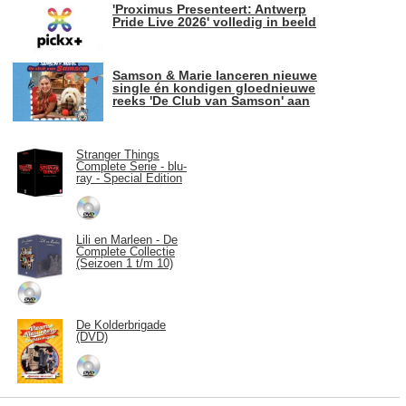
'Proximus Presenteert: Antwerp
Pride Live 2026' volledig in beeld
Samson & Marie lanceren nieuwe
single én kondigen gloednieuwe
reeks 'De Club van Samson' aan
Stranger Things
Complete Serie - blu-
ray - Special Edition
Lili en Marleen - De
Complete Collectie
(Seizoen 1 t/m 10)
De Kolderbrigade
(DVD)