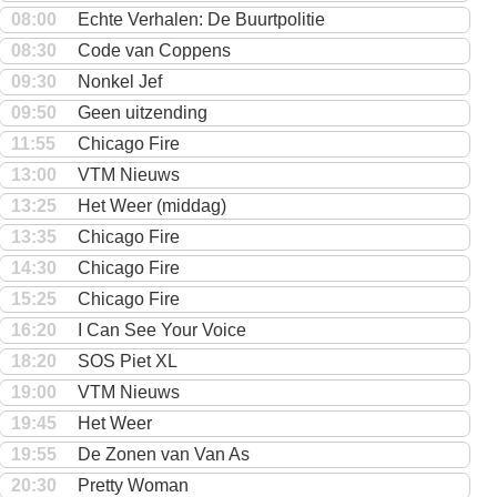
08:00
Echte Verhalen: De Buurtpolitie
08:30
Code van Coppens
09:30
Nonkel Jef
09:50
Geen uitzending
11:55
Chicago Fire
13:00
VTM Nieuws
13:25
Het Weer (middag)
13:35
Chicago Fire
14:30
Chicago Fire
15:25
Chicago Fire
16:20
I Can See Your Voice
18:20
SOS Piet XL
19:00
VTM Nieuws
19:45
Het Weer
19:55
De Zonen van Van As
20:30
Pretty Woman