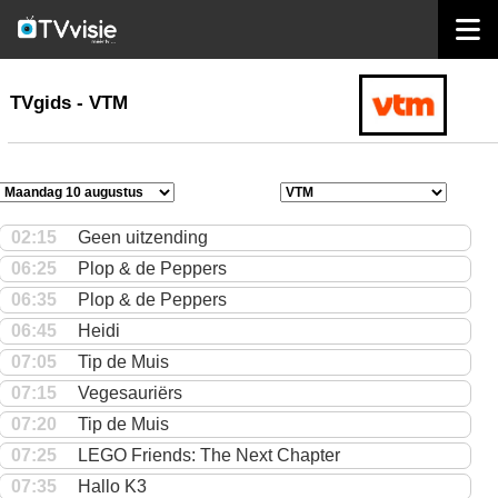
home
TVgids
TVgids - VTM
02:15
Geen uitzending
06:25
Plop & de Peppers
06:35
Plop & de Peppers
06:45
Heidi
07:05
Tip de Muis
07:15
Vegesauriërs
07:20
Tip de Muis
07:25
LEGO Friends: The Next Chapter
07:35
Hallo K3