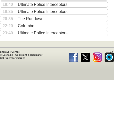
18:40
Ultimate Police Interceptors
19:35
Ultimate Police Interceptors
20:35
The Rundown
22:20
Columbo
23:40
Ultimate Police Interceptors
Sitemap
|
Contact
©
Exsite.be
-
Copyright & Disclaimer
-
Gebruiksvoorwaarden