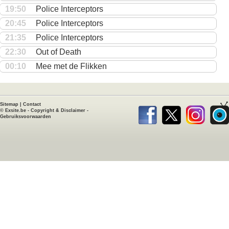
19:50
Police Interceptors
20:45
Police Interceptors
21:35
Police Interceptors
22:30
Out of Death
00:10
Mee met de Flikken
Sitemap
|
Contact
©
Exsite.be
-
Copyright & Disclaimer
-
Gebruiksvoorwaarden