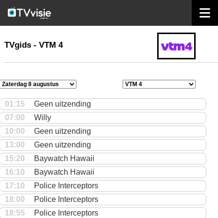
home
TVgids
TVgids - VTM 4
01:15
Geen uitzending
07:00
Willy
10:00
Geen uitzending
13:00
Geen uitzending
15:20
Baywatch Hawaii
16:10
Baywatch Hawaii
17:10
Police Interceptors
18:00
Police Interceptors
18:55
Police Interceptors