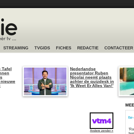
STREAMING
TVGIDS
FICHES
REDACTIE
CONTACTEER
 Tafel
Nederlandse
unnen
presentator Ruben
is
Nicolai neemt plaats
 nieuwe
achter de quizdesk in
t
'Ik Weet Er Alles Van!'
MEE
tv
'Ra
Andere zender »
twe