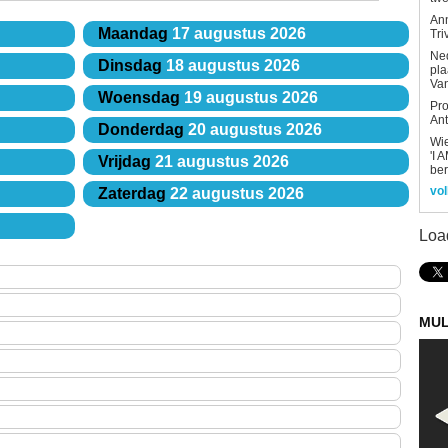
An
Maandag
17 augustus 2026
Tri
Ned
Dinsdag
18 augustus 2026
pla
Van
Woensdag
19 augustus 2026
Pro
Ant
Donderdag
20 augustus 2026
Wi
'I 
Vrijdag
21 augustus 2026
be
vol
Zaterdag
22 augustus 2026
Loa
MUL