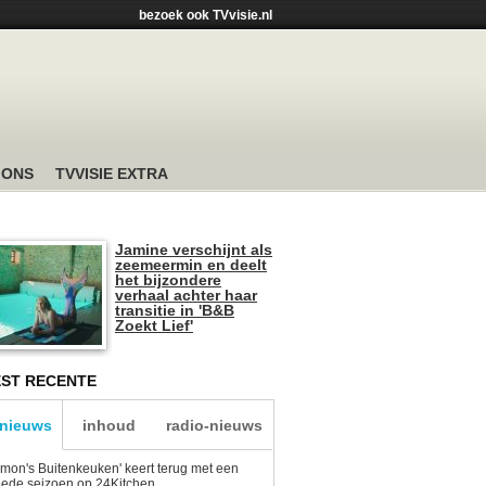
bezoek ook TVvisie.nl
 ONS
TVVISIE EXTRA
Jamine verschijnt als
zeemeermin en deelt
het bijzondere
verhaal achter haar
transitie in 'B&B
Zoekt Lief'
ST RECENTE
-nieuws
inhoud
radio-nieuws
mon's Buitenkeuken' keert terug met een
ede seizoen op 24Kitchen