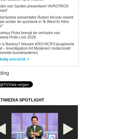
niko van Santen presenteert 'AVROTROS
viant'
erlandse presentator Ruben Nicolai neemt
ats achter de quizdesk in 'Ik Weet Er Alles
!'
ximus Pickx brengt de verhalen van
werp Pride Live 2026
e is Banksy? Nieuwe KRO-NCRV-jeugdserie
AM – Investigation Art Mysteries' onderzoekt
roemde kunstmysteries
ledig overzicht
ding
TIMEDIA SPOTLIGHT