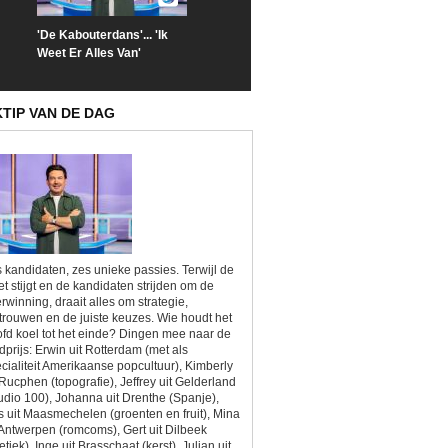
'De Kabouterdans'... 'Ik
De lat ligt letterlijk en
Jamine vertelt 
Weet Er Alles Van'
figuurlijk hoog in 'Met Vier
transitie in 'B&
in Bed'
Lief'
KTIP VAN DE DAG
 kandidaten, zes unieke passies. Terwijl de
et stijgt en de kandidaten strijden om de
rwinning, draait alles om strategie,
trouwen en de juiste keuzes. Wie houdt het
fd koel tot het einde? Dingen mee naar de
dprijs: Erwin uit Rotterdam (met als
cialiteit Amerikaanse popcultuur), Kimberly
 Rucphen (topografie), Jeffrey uit Gelderland
udio 100), Johanna uit Drenthe (Spanje),
as uit Maasmechelen (groenten en fruit), Mina
 Antwerpen (romcoms), Gert uit Dilbeek
letiek), Inge uit Brasschaat (kerst), Julian uit