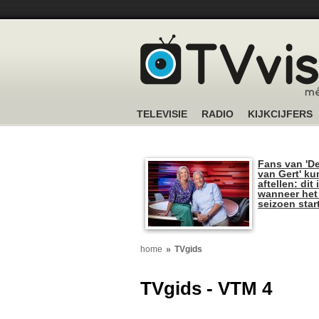
TELEVISIE
RADIO
KIJKCIJFERS
Fans van 'De
van Gert' k
aftellen: dit 
wanneer het
seizoen star
home
TVgids
TVgids - VTM 4