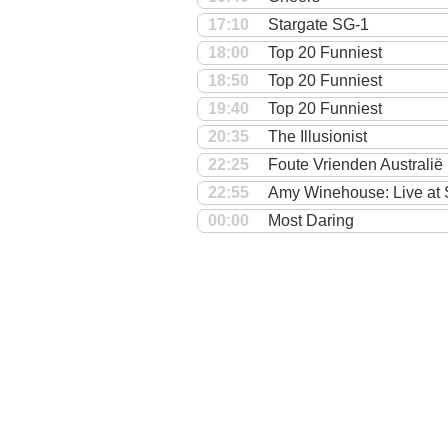
17:10
Stargate SG-1
18:00
Top 20 Funniest
18:50
Top 20 Funniest
19:40
Top 20 Funniest
20:35
The Illusionist
22:25
Foute Vrienden Australië
22:55
Amy Winehouse: Live at
00:00
Most Daring