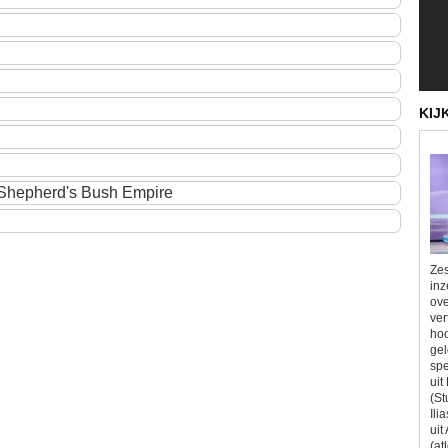
KIJ
 Shepherd's Bush Empire
Zes
inz
ove
ver
hoo
gel
spe
uit
(St
Ili
uit
(at