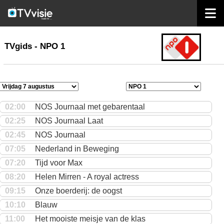
home
TVgids
TVgids - NPO 1
02:00
NOS Journaal met gebarentaal
02:25
NOS Journaal Laat
02:45
NOS Journaal
07:05
Nederland in Beweging
07:20
Tijd voor Max
08:20
Helen Mirren - A royal actress
09:15
Onze boerderij: de oogst
10:10
Blauw
11:00
Het mooiste meisje van de klas