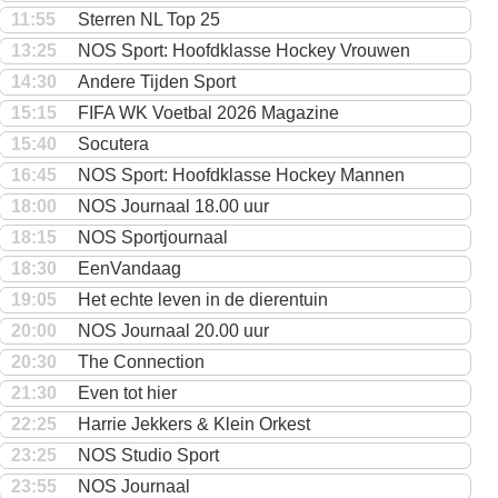
11:55
Sterren NL Top 25
13:25
NOS Sport: Hoofdklasse Hockey Vrouwen
14:30
Andere Tijden Sport
15:15
FIFA WK Voetbal 2026 Magazine
15:40
Socutera
16:45
NOS Sport: Hoofdklasse Hockey Mannen
18:00
NOS Journaal 18.00 uur
18:15
NOS Sportjournaal
18:30
EenVandaag
19:05
Het echte leven in de dierentuin
20:00
NOS Journaal 20.00 uur
20:30
The Connection
21:30
Even tot hier
22:25
Harrie Jekkers & Klein Orkest
23:25
NOS Studio Sport
23:55
NOS Journaal