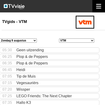
home
TVgids
TVgids - VTM
05:30
Geen uitzending
06:25
Plop & de Peppers
06:35
Plop & de Peppers
06:45
Heidi
07:05
Tip de Muis
07:15
Vegesauriërs
07:20
Wissper
07:25
LEGO Friends: The Next Chapter
07:35
Hallo K3