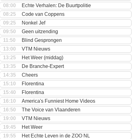
08:00
Echte Verhalen: De Buurtpolitie
08:25
Code van Coppens
09:25
Nonkel Jef
09:50
Geen uitzending
11:50
Blind Gesprongen
13:00
VTM Nieuws
13:25
Het Weer (middag)
13:35
De Branche-Expert
14:35
Cheers
15:10
Florentina
15:40
Florentina
16:10
America's Funniest Home Videos
16:50
The Voice van Vlaanderen
19:00
VTM Nieuws
19:45
Het Weer
19:55
Het Echte Leven in de ZOO NL