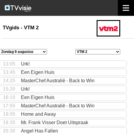
home
TVgids
TVgids - VTM 2
13:05
Urk!
13:45
Een Eigen Huis
14:25
MasterChef Australië - Back to Win
15:20
Urk!
16:10
Een Eigen Huis
17:55
MasterChef Australië - Back to Win
19:05
Home and Away
19:35
Mr. Frank Visser Doet Uitspraak
20:30
Angel Has Fallen