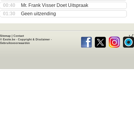
00:40
Mr. Frank Visser Doet Uitspraak
01:30
Geen uitzending
Sitemap
|
Contact
©
Exsite.be
-
Copyright & Disclaimer
-
Gebruiksvoorwaarden