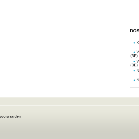
DOS
K
V
(BE)
V
(BE)
N
N
voorwaarden