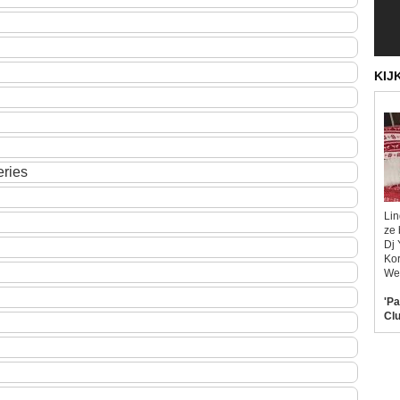
KIJ
ries
Lin
ze 
Dj 
Kor
Wel
'Pa
Clu