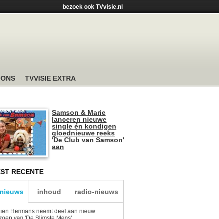
bezoek ook TVvisie.nl
 ONS
TVVISIE EXTRA
Samson & Marie
lanceren nieuwe
single én kondigen
gloednieuwe reeks
'De Club van Samson'
aan
ST RECENTE
-nieuws
inhoud
radio-nieuws
lien Hermans neemt deel aan nieuw
zoen van 'De Slimste Mens'