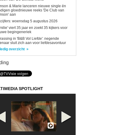
son & Marie lanceren nieuwe single én
digen gloednieuwe reeks 'De Club van
mson' aan
kcijfers: woensdag 5 augustus 2026
milie' viert 35 jaar en zoekt 35 kijkers voor
euwe begingeneriek
rassing in 'B&B Vol Liefde': negende
enaar sluit zich aan voor liefdesavontuur
ledig overzicht
ding
TIMEDIA SPOTLIGHT