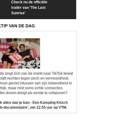
Check nu de officiële
Neem samen met VTM
Goedele Lieken
trailer van 'The Last
een kijkje op 'Kamping
taboes in inter
Sunrise'
Kitsch'
'A-typisch'
KTIP VAN DE DAG
da zingt zich van de markt naar TikTok terwijl
blijft vechten tegen pech en vermoeidheid.
Youri geniet intussen van zijn bekendheid in
trijk, maar mist soms echte connecties.
ke droom dreigt als eerste te ontsporen?
k alles wat je kan - Een Kamping Kitsch
b documentaire', om 22.55 uur op VTM.