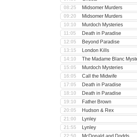
08:25
Midsomer Murders
09:20
Midsomer Murders
10:10
Murdoch Mysteries
11:05
Death in Paradise
12:05
Beyond Paradise
13:15
London Kills
14:10
The Madame Blanc Myste
15:05
Murdoch Mysteries
16:05
Call the Midwife
17:05
Death in Paradise
18:10
Death in Paradise
19:10
Father Brown
20:05
Hudson & Rex
21:00
Lynley
21:55
Lynley
22:50
McDonald and Dodds