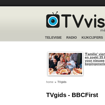
TELEVISIE
RADIO
KIJKCIJFERS
'Familie' vier
en zoekt 35 
voor nieuwe
begingeneri
home
TVgids
TVgids - BBCFirst