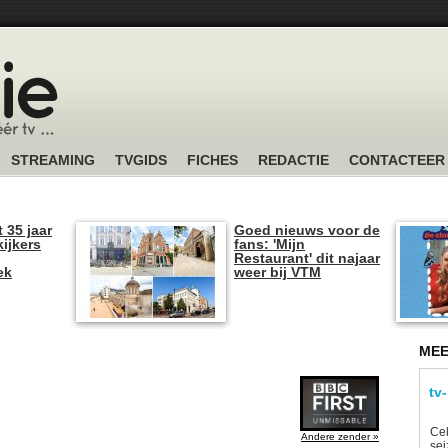
STREAMING
TVGIDS
FICHES
REDACTIE
CONTACTEER
t 35 jaar
Goed nieuws voor de
kijkers
fans: 'Mijn
Restaurant' dit najaar
ek
weer bij VTM
MEE
tv
Ce
Andere zender »
sei