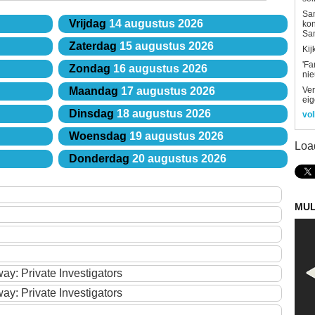
Sam
Vrijdag
14 augustus 2026
kon
Sa
Zaterdag
15 augustus 2026
Kij
'Fa
Zondag
16 augustus 2026
ni
Ver
Maandag
17 augustus 2026
eig
Dinsdag
18 augustus 2026
vol
Woensdag
19 augustus 2026
Loa
Donderdag
20 augustus 2026
MUL
y: Private Investigators
y: Private Investigators