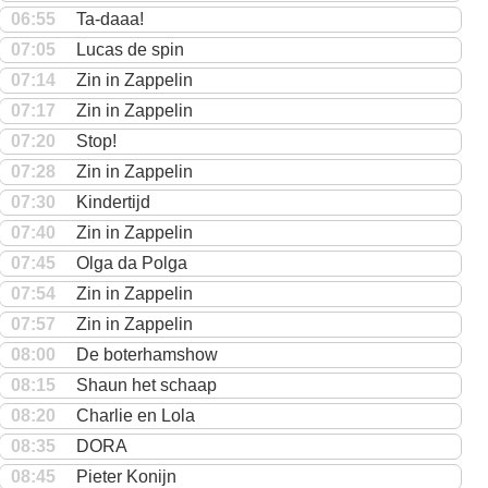
06:55
Ta-daaa!
07:05
Lucas de spin
07:14
Zin in Zappelin
07:17
Zin in Zappelin
07:20
Stop!
07:28
Zin in Zappelin
07:30
Kindertijd
07:40
Zin in Zappelin
07:45
Olga da Polga
07:54
Zin in Zappelin
07:57
Zin in Zappelin
08:00
De boterhamshow
08:15
Shaun het schaap
08:20
Charlie en Lola
08:35
DORA
08:45
Pieter Konijn