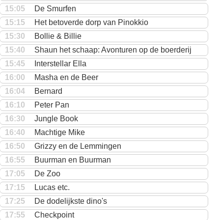
15:05
De Smurfen
15:15
Het betoverde dorp van Pinokkio
15:30
Bollie & Billie
15:40
Shaun het schaap: Avonturen op de boerderij
15:45
Interstellar Ella
16:00
Masha en de Beer
16:04
Bernard
16:10
Peter Pan
16:30
Jungle Book
16:40
Machtige Mike
16:50
Grizzy en de Lemmingen
16:55
Buurman en Buurman
17:05
De Zoo
17:15
Lucas etc.
17:25
De dodelijkste dino's
17:55
Checkpoint