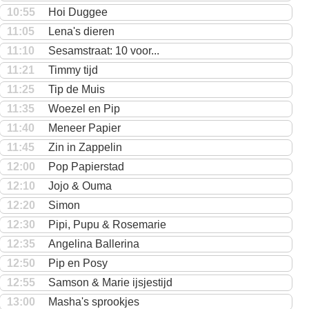
10:55
Hoi Duggee
11:05
Lena's dieren
11:10
Sesamstraat: 10 voor...
11:21
Timmy tijd
11:25
Tip de Muis
11:35
Woezel en Pip
11:40
Meneer Papier
11:45
Zin in Zappelin
12:00
Pop Papierstad
12:10
Jojo & Ouma
12:20
Simon
12:30
Pipi, Pupu & Rosemarie
12:35
Angelina Ballerina
12:50
Pip en Posy
12:55
Samson & Marie ijsjestijd
13:00
Masha's sprookjes