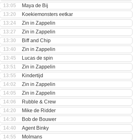
13:05
Maya de Bij
13:20
Koekiemonsters eetkar
13:24
Zin in Zappelin
13:27
Zin in Zappelin
13:30
Biff and Chip
13:40
Zin in Zappelin
13:45
Lucas de spin
13:51
Zin in Zappelin
13:55
Kindertijd
14:02
Zin in Zappelin
14:05
Zin in Zappelin
14:06
Rubble & Crew
14:20
Mike de Ridder
14:30
Bob de Bouwer
14:40
Agent Binky
14:55
Molmans