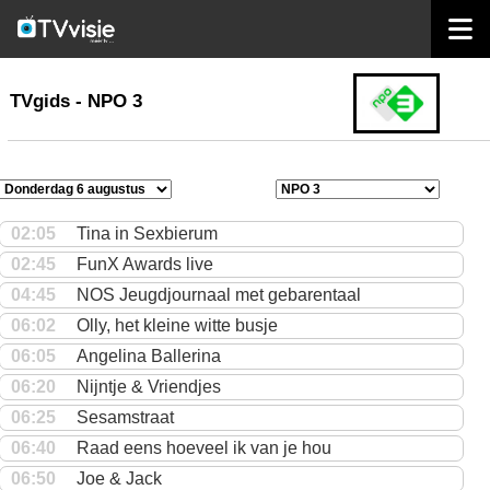
home
TVgids
TVgids - NPO 3
02:05
Tina in Sexbierum
02:45
FunX Awards live
04:45
NOS Jeugdjournaal met gebarentaal
06:02
Olly, het kleine witte busje
06:05
Angelina Ballerina
06:20
Nijntje & Vriendjes
06:25
Sesamstraat
06:40
Raad eens hoeveel ik van je hou
06:50
Joe & Jack