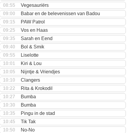
08:55
Vegesauriërs
09:00
Babar en de belevenissen van Badou
09:15
PAW Patrol
09:25
Vos en Haas
09:35
Sarah en Eend
09:40
Bol & Smik
09:55
Liselotte
10:01
Kiri & Lou
10:05
Nijntje & Vriendjes
10:10
Clangers
10:22
Rita & Krokodil
10:27
Bumba
10:30
Bumba
10:35
Pingu in de stad
10:45
Tik Tak
10:50
No-No