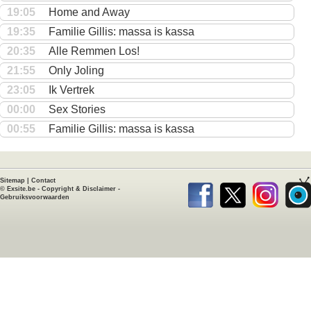
19:05
Home and Away
19:35
Familie Gillis: massa is kassa
20:35
Alle Remmen Los!
21:55
Only Joling
23:05
Ik Vertrek
00:00
Sex Stories
00:55
Familie Gillis: massa is kassa
Sitemap
|
Contact
©
Exsite.be
-
Copyright & Disclaimer
-
Gebruiksvoorwaarden