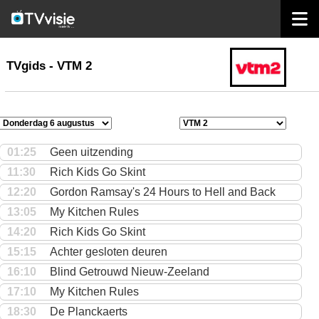
home
TVgids
TVgids - VTM 2
01:25
Geen uitzending
11:30
Rich Kids Go Skint
12:20
Gordon Ramsay's 24 Hours to Hell and Back
13:05
My Kitchen Rules
14:20
Rich Kids Go Skint
15:15
Achter gesloten deuren
16:10
Blind Getrouwd Nieuw-Zeeland
17:10
My Kitchen Rules
18:30
De Planckaerts