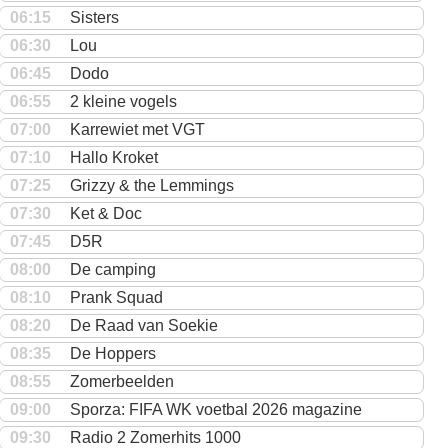
06:15
Sisters
06:30
Lou
06:45
Dodo
06:55
2 kleine vogels
07:00
Karrewiet met VGT
07:10
Hallo Kroket
07:25
Grizzy & the Lemmings
07:30
Ket & Doc
07:45
D5R
08:00
De camping
08:10
Prank Squad
08:20
De Raad van Soekie
08:35
De Hoppers
08:55
Zomerbeelden
09:00
Sporza: FIFA WK voetbal 2026 magazine
09:30
Radio 2 Zomerhits 1000