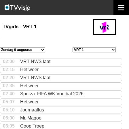
home
TVgids
TVgids - VRT 1
02:00
VRT NWS laat
02:15
Het weer
02:20
VRT NWS laat
02:35
Het weer
02:40
Sporza: FIFA WK Voetbal 2026
05:07
Het weer
05:10
Journaallus
06:00
Mr. Magoo
06:05
Coop Troep