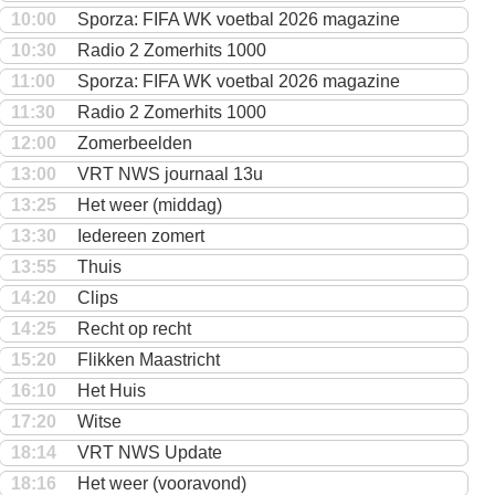
10:00
Sporza: FIFA WK voetbal 2026 magazine
10:30
Radio 2 Zomerhits 1000
11:00
Sporza: FIFA WK voetbal 2026 magazine
11:30
Radio 2 Zomerhits 1000
12:00
Zomerbeelden
13:00
VRT NWS journaal 13u
13:25
Het weer (middag)
13:30
Iedereen zomert
13:55
Thuis
14:20
Clips
14:25
Recht op recht
15:20
Flikken Maastricht
16:10
Het Huis
17:20
Witse
18:14
VRT NWS Update
18:16
Het weer (vooravond)