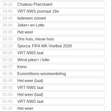
18:20
Chateau Planckaert
19:00
VRT NWS journaal 19u
19:40
Iedereen zomert
20:00
Joker+ en Lotto
20:05
Het weer
20:10
Ons huis, nieuw huis
21:15
Sporza: FIFA WK Voetbal 2026
00:20
VRT NWS laat
00:36
Winst joker+ / lotto
00:37
Keno
00:38
Euromillions winstverdeling
00:40
Het weer (laat)
00:45
VRT NWS laat
01:00
Het weer (laat)
01:05
VRT NWS laat
01:20
Het weer