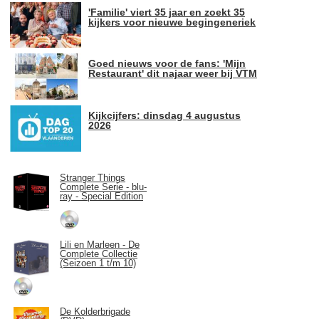
'Familie' viert 35 jaar en zoekt 35
kijkers voor nieuwe begingeneriek
Goed nieuws voor de fans: 'Mijn
Restaurant' dit najaar weer bij VTM
Kijkcijfers: dinsdag 4 augustus
2026
Stranger Things
Complete Serie - blu-
ray - Special Edition
Lili en Marleen - De
Complete Collectie
(Seizoen 1 t/m 10)
De Kolderbrigade