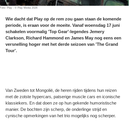
Foto: Play - © Play Media 2026
Wie dacht dat Play op de rem zou gaan staan de komende
periode, is eraan voor de moeite. Vanaf woensdag 17 juni
schakelen voormalig 'Top Gear'-legendes Jemery
Clarkson, Richard Hammond en James May nog eens een
versnelling hoger met het derde seizoen van 'The Grand
Tour'.
Van Zweden tot Mongolië, de heren rijden tijdens hun reizen
met de zotste hypercars, patserige muscle cars en iconische
klassiekers. En dat doen ze op hun gekende humoristische
manier. De bochten zijn scherp, de onderlinge strijd en
cynische opmerkingen van het trio mogelijks nog scherper.